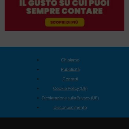
Chi siamo
Pubblicità
Contatti
Cookie Policy (UE)
Dichiarazione sulla Privacy (UE)
Disconoscimento