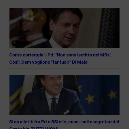
Conte corteggia il Pd: “Non sono iscritto nel M5s”.
Così i Dem vogliono “far fuori” Di Maio
Stop alle liti fra Pd e 5Stelle, ecco i sottosegretari del
Conte bis. TUTTI I NOMI