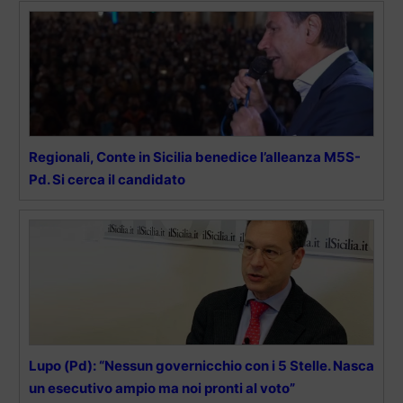
Regionali, Conte in Sicilia benedice l’alleanza M5S-
Pd. Si cerca il candidato
Lupo (Pd): “Nessun governicchio con i 5 Stelle. Nasca
un esecutivo ampio ma noi pronti al voto”