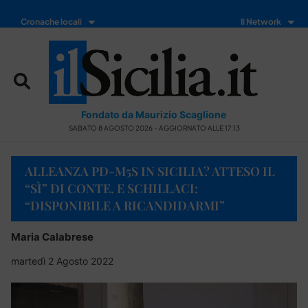
Cronache locali
Il Network
Fondato da Maurizio Scaglione
SABATO 8 AGOSTO 2026 - AGGIORNATO ALLE 17:13
ALLEANZA PD-M5S IN SICILIA? ATTESO IL
“SÌ” DI CONTE. E SCHILLACI:
“DISPONIBILE A RICANDIDARMI”
Maria Calabrese
martedì 2 Agosto 2022