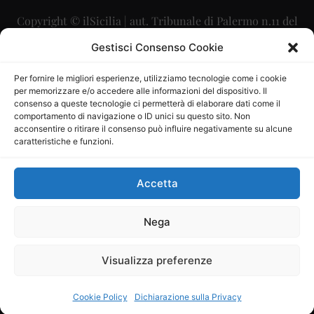
Copyright © ilSicilia | aut. Tribunale di Palermo n.11 del
29/09/2015
Gestisci Consenso Cookie
Editore: Mercurio Comunicazione Soc. Coop. A.R.L.
Per fornire le migliori esperienze, utilizziamo tecnologie come i cookie
per memorizzare e/o accedere alle informazioni del dispositivo. Il
Direttore Editoriale: Maurizio Scaglione
consenso a queste tecnologie ci permetterà di elaborare dati come il
comportamento di navigazione o ID unici su questo sito. Non
Direttore Responsabile: Maria Calabrese
acconsentire o ritirare il consenso può influire negativamente su alcune
caratteristiche e funzioni.
p.zza Sant’Oliva, 9 – 90141 – Palermo – 091335557
P.IVA: 06334930820
Accetta
Mercurio Comunicazione Società Cooperativa a r.l. è
iscritta al Registro degli Operatori di Comunicazione al
Nega
numero 26988
Visualizza preferenze
Sito gestito da
La Digitale srl
–
info@ladigitale.it
Cookie Policy
Dichiarazione sulla Privacy