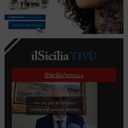
ilSiciliaNews
24
Fai clic per accettare i
cookie per questo servizio