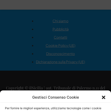
Chi siamo
Pubblicità
Contatti
Cookie Policy (UE)
Disconoscimento
Dichiarazione sulla Privacy (UE)
Copyright © ilSicilia | aut. Tribunale di Palermo n.11 del
29/09/2015
Gestisci Consenso Cookie
Editore: Mercurio Comunicazione Soc. Coop. A.R.L.
Per fornire le migliori esperienze, utilizziamo tecnologie come i cookie