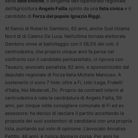
sette
liste civiche
, il dirigente dell’ispettorato regionale
dell’Agricoltura
Angelo Failla
spinto da una
lista civica
e il
candidato di
Forza del popolo
Ignazio Riggi.
Al fianco di Roberto Gambino, 62 anni, anche Sud chiama
Nord di di Cateno De Luca. Nell’ultima tornata elettorale
Gambino vinse al ballottaggio con il 58,5% dei voti. Il
centrodestra, che proprio cinque anni fa perse nel
confronto con il candidato pentastellato, ci riprova con
Tesauro, avvocato penalista, 62 anni, e sponsorizzato dal
deputato regionale di Forza Italia Michele Mancuso. A
sostenerlo ci sono 7 liste: oltre a Fi, Udc-Lega, Fratelli
d’Italia, Noi Moderati, Dc. Proprio da contrasti interni al
centrodestra è nata la candidatura di Angelo Failla, 59
anni, per cinque volte consigliere comunale di Fi ed ex
assessore: ha deciso di lasciare il partito accettando la
proposta dei suoi sostenitori di candidarsi con una propria
lista, puntando sul voto di opinione. L’avvocato Annalisa
Petitto, 46 anni, è l’unica donna in corsa. Per anni ha