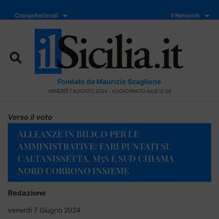
Cronache locali
Il Network
Fondato da Maurizio Scaglione
VENERDÌ 7 AGOSTO 2026 - AGGIORNATO ALLE 12:58
Verso il voto
ALLEANZE IN BILICO PER LE
AMMINISTRATIVE: FARI PUNTATI SU
CALTANISSETTA, M5S E SUD CHIAMA
NORD CORRONO INSIEME
Redazione
venerdì 7 Giugno 2024