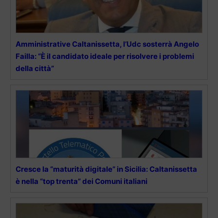
Amministrative Caltanissetta, l’Udc sosterrà Angelo
Failla: “È il candidato ideale per risolvere i problemi
della città”
Cresce la “maturità digitale” in Sicilia: Caltanissetta
è nella “top trenta” dei Comuni italiani