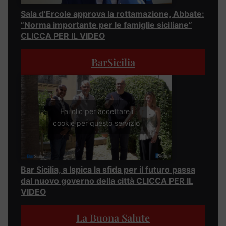
Sala d’Ercole approva la rottamazione, Abbate:
“Norma importante per le famiglie siciliane”
CLICCA PER IL VIDEO
BarSicilia
Fai clic per accettare i
cookie per questo servizio
Bar Sicilia, a Ispica la sfida per il futuro passa
dal nuovo governo della città CLICCA PER IL
VIDEO
La Buona Salute