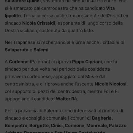
Salvatore Quinci
, sostenuto da cinque liste tra cui FdI che
si è smarcato dal centrodestra che ha candidato
Vita
Ippolito
. Torna in corsa anche l’ex presidente dell’Ars ed ex
sindaco
Nicola Cristaldi
, esponente di lungo corso della
Destra siciliana, sostenuto da quattro liste.
Nel Trapanese si recheranno alle urne anche i cittadini di
Salaparuta
e
Salemi
.
A
Corleone
(Palermo) ci riprova
Pippo Cipriani
, che fu
sindaco per due volte nel periodo della cosiddetta
primavera corleonese, appoggiato dal M5s e dal
centrosinistra, e ci riprova anche l’uscente
Nicolò Nicolosi
,
col supporto di pezzi del centrodestra, mentre Fdi e Fi
appoggiano il candidato
Walter Rà
.
Per la provincia di Palermo sono interessati al rinnovo di
sindaco e consiglio comunale i comuni di
Bagheria,
Bompietro, Borgetto, Cinisi, Corleone, Monreale, Palazzo
Adriano, Roccamena e San Mauro Castelverde.