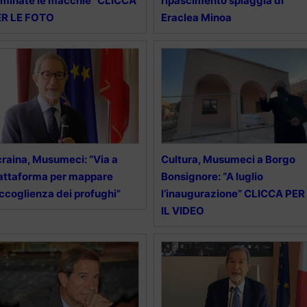
iminate le macchie” CLICCA
ripascimento spiaggia di
ER LE FOTO
Eraclea Minoa
raina, Musumeci: “Via a
Cultura, Musumeci a Borgo
attaforma per mappare
Bonsignore: “A luglio
accoglienza dei profughi”
l’inaugurazione” CLICCA PER
IL VIDEO