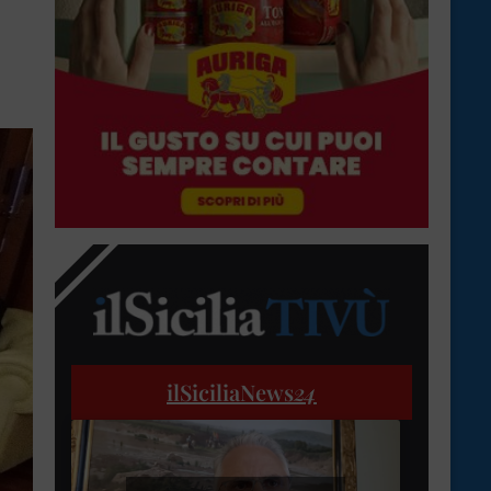
ilSiciliaNews
24