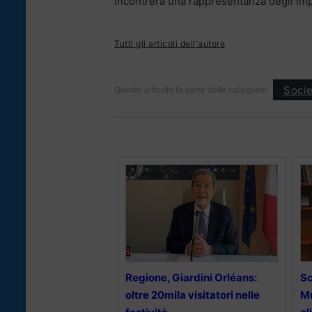
incontrerà una rappresentanza degli imp
Tutti gli articoli dell'autore
Socie
Questo articolo fa parte delle categorie:
Regione, Giardini Orléans:
Sc
oltre 20mila visitatori nelle
Mu