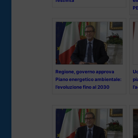
festività
el
P
Regione, governo approva
Uc
Piano energetico ambientale:
pi
l’evoluzione fino al 2030
l’