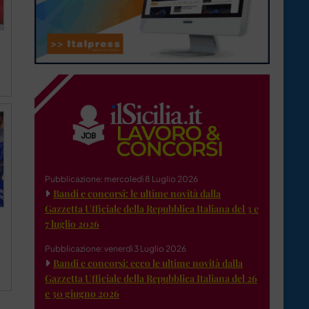
Pubblicazione: mercoledì 8 Luglio 2026
Bandi e concorsi: le ultime novità dalla
Gazzetta Ufficiale della Repubblica Italiana del 3 e
7 luglio 2026
Pubblicazione: venerdì 3 Luglio 2026
Bandi e concorsi: ecco le ultime novità dalla
Gazzetta Ufficiale della Repubblica Italiana del 26
e 30 giugno 2026