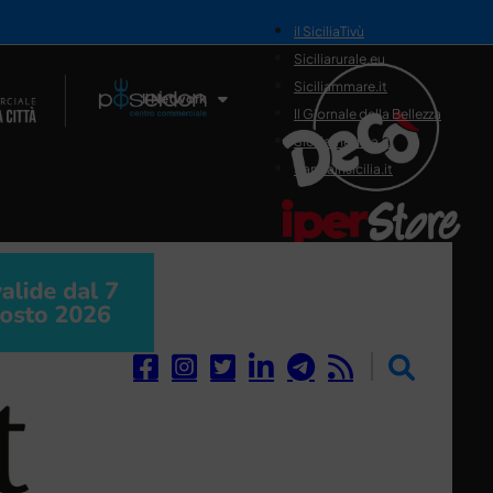
il SiciliaTivù
Siciliarurale.eu
Siciliammare.it
Il Network
Il Giornale della Bellezza
Siciliamedica.it
Sanitainsicilia.it