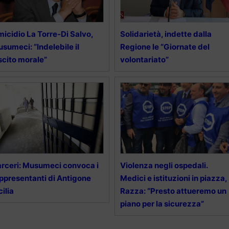
icidio La Torre-Di Salvo,
Solidarietà, indette dalla
sumeci: “Indelebile il
Regione le “Giornate del
scito morale”
volontariato”
rceri: Musumeci convoca i
Violenza negli ospedali.
ppresentanti di Antigone
Medici e istituzioni in piazza,
cilia
Razza: “Presto attueremo un
piano per la sicurezza”