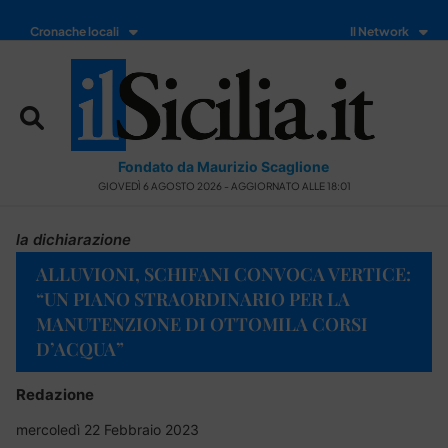
Cronache locali
Il Network
Fondato da Maurizio Scaglione
GIOVEDÌ 6 AGOSTO 2026 - AGGIORNATO ALLE 18:01
la dichiarazione
ALLUVIONI, SCHIFANI CONVOCA VERTICE:
“UN PIANO STRAORDINARIO PER LA
MANUTENZIONE DI OTTOMILA CORSI
D’ACQUA”
Redazione
mercoledì 22 Febbraio 2023