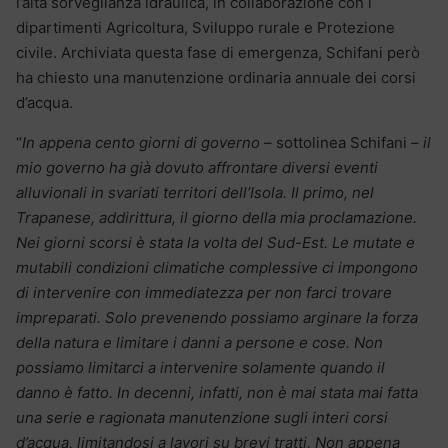
l’alta sorveglianza idraulica, in collaborazione con i
dipartimenti Agricoltura, Sviluppo rurale e Protezione
civile. Archiviata questa fase di emergenza, Schifani però
ha chiesto una manutenzione ordinaria annuale dei corsi
d’acqua.
“
In appena cento giorni di governo
– sottolinea Schifani –
il
mio governo ha già dovuto affrontare diversi eventi
alluvionali in svariati territori dell’Isola. Il primo, nel
Trapanese, addirittura, il giorno della mia proclamazione.
Nei giorni scorsi è stata la volta del Sud-Est. Le mutate e
mutabili condizioni climatiche complessive ci impongono
di intervenire con immediatezza per non farci trovare
impreparati. Solo prevenendo possiamo arginare la forza
della natura e limitare i danni a persone e cose. Non
possiamo limitarci a intervenire solamente quando il
danno è fatto. In decenni, infatti, non è mai stata mai fatta
una serie e ragionata manutenzione sugli interi corsi
d’acqua, limitandosi a lavori su brevi tratti. Non appena