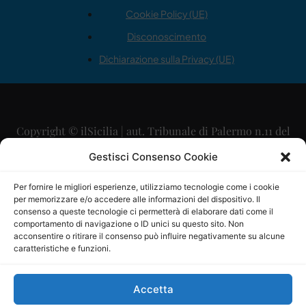
Cookie Policy (UE)
Disconoscimento
Dichiarazione sulla Privacy (UE)
Copyright © ilSicilia | aut. Tribunale di Palermo n.11 del
29/09/2015
Gestisci Consenso Cookie
Editore: Mercurio Comunicazione Soc. Coop. A.R.L.
Per fornire le migliori esperienze, utilizziamo tecnologie come i cookie
per memorizzare e/o accedere alle informazioni del dispositivo. Il
Direttore Editoriale: Maurizio Scaglione
consenso a queste tecnologie ci permetterà di elaborare dati come il
comportamento di navigazione o ID unici su questo sito. Non
Direttore Responsabile: Maria Calabrese
acconsentire o ritirare il consenso può influire negativamente su alcune
caratteristiche e funzioni.
p.zza Sant’Oliva, 9 – 90141 – Palermo – 091335557
P.IVA: 06334930820
Accetta
Mercurio Comunicazione Società Cooperativa a r.l. è