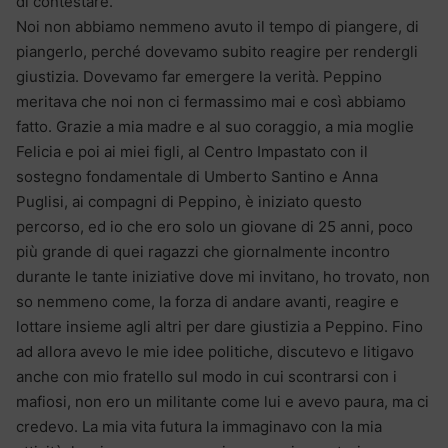
di contestare.
Noi non abbiamo nemmeno avuto il tempo di piangere, di
piangerlo, perché dovevamo subito reagire per rendergli
giustizia. Dovevamo far emergere la verità. Peppino
meritava che noi non ci fermassimo mai e così abbiamo
fatto. Grazie a mia madre e al suo coraggio, a mia moglie
Felicia e poi ai miei figli, al Centro Impastato con il
sostegno fondamentale di Umberto Santino e Anna
Puglisi, ai compagni di Peppino, è iniziato questo
percorso, ed io che ero solo un giovane di 25 anni, poco
più grande di quei ragazzi che giornalmente incontro
durante le tante iniziative dove mi invitano, ho trovato, non
so nemmeno come, la forza di andare avanti, reagire e
lottare insieme agli altri per dare giustizia a Peppino. Fino
ad allora avevo le mie idee politiche, discutevo e litigavo
anche con mio fratello sul modo in cui scontrarsi con i
mafiosi, non ero un militante come lui e avevo paura, ma ci
credevo. La mia vita futura la immaginavo con la mia