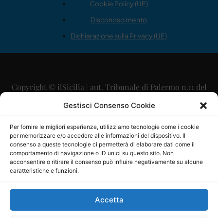
Cookie Policy (UE)
Disconoscimento
Dichiarazione sulla Privacy (UE)
Copyright © ilSicilia | aut. Tribunale di Palermo n.11 del
29/09/2015
Gestisci Consenso Cookie
Editore: Mercurio Comunicazione Soc. Coop. A.R.L.
Per fornire le migliori esperienze, utilizziamo tecnologie come i cookie
per memorizzare e/o accedere alle informazioni del dispositivo. Il
Direttore Editoriale: Maurizio Scaglione
consenso a queste tecnologie ci permetterà di elaborare dati come il
comportamento di navigazione o ID unici su questo sito. Non
Direttore Responsabile: Maria Calabrese
acconsentire o ritirare il consenso può influire negativamente su alcune
caratteristiche e funzioni.
p.zza Sant’Oliva, 9 – 90141 – Palermo – 091335557
P.IVA: 06334930820
Accetta
Mercurio Comunicazione Società Cooperativa a r.l. è