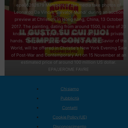
epa06262679 Members of the media take photos of
Leonardo Da Vinci's 'Salvator Mundi' during an auction
preview at Christie's in Hong Kong, China, 13 October
2017. The painting, dating from around 1500, is one of 20
known paintings by Da Vinci and the only one in private
hands. The painting, representing Christ the Savior of the
World, will be offered in Christie's New York Evening Sale
of Post-War and Contemporary Art on 15 November at an
estimated price of around 100 million US dollar.
EPA/JEROME FAVRE
Chi siamo
Pubblicità
Contatti
Cookie Policy (UE)
Disconoscimento