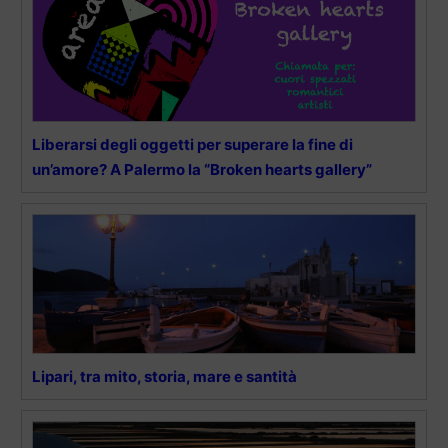
Liberarsi degli oggetti per superare la fine di
un’amore? A Palermo la “Broken hearts gallery”
Lipari, tra mito, storia, mare e santità