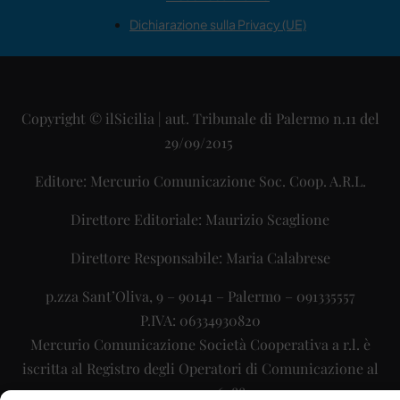
Dichiarazione sulla Privacy (UE)
Copyright © ilSicilia | aut. Tribunale di Palermo n.11 del
29/09/2015
Editore: Mercurio Comunicazione Soc. Coop. A.R.L.
Direttore Editoriale: Maurizio Scaglione
Direttore Responsabile: Maria Calabrese
p.zza Sant’Oliva, 9 – 90141 – Palermo – 091335557
P.IVA: 06334930820
Mercurio Comunicazione Società Cooperativa a r.l. è
iscritta al Registro degli Operatori di Comunicazione al
numero 26988