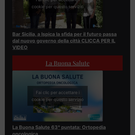
cookie per questo servizio
Bar Sicilia, a Ispica la sfida per il futuro passa
dal nuovo governo della città CLICCA PER IL
VIDEO
La Buona Salute
Fai clic per accettare i
cookie per questo servizio
La Buona Salute 63° puntata: Ortopedia
oncologica