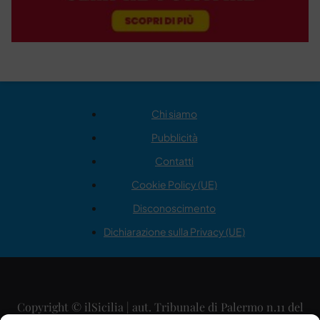
Chi siamo
Pubblicità
Contatti
Cookie Policy (UE)
Disconoscimento
Dichiarazione sulla Privacy (UE)
Copyright © ilSicilia | aut. Tribunale di Palermo n.11 del