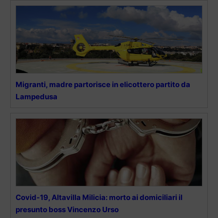
Migranti, madre partorisce in elicottero partito da
Lampedusa
Covid-19, Altavilla Milicia: morto ai domiciliari il
presunto boss Vincenzo Urso