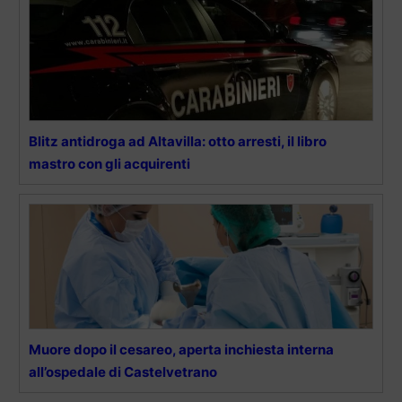
Blitz antidroga ad Altavilla: otto arresti, il libro
mastro con gli acquirenti
Muore dopo il cesareo, aperta inchiesta interna
all’ospedale di Castelvetrano