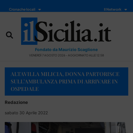
Cronache locali
Il Network
Fondato da Maurizio Scaglione
VENERDÌ 7 AGOSTO 2026 - AGGIORNATO ALLE 12:58
ALTAVILLA MILICIA, DONNA PARTORISCE
SULL’AMBULANZA PRIMA DI ARRIVARE IN
OSPEDALE
Redazione
sabato 30 Aprile 2022