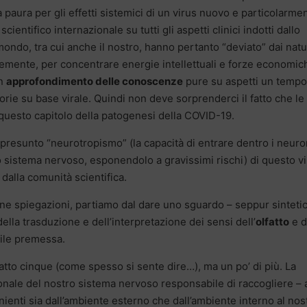
 paura per gli effetti sistemici di un virus nuovo e particolarme
entifico internazionale su tutti gli aspetti clinici indotti dallo
mondo, tra cui anche il nostro, hanno pertanto “deviato” dai natu
ntemente, per concentrare energie intellettuali e forze economic
un
approfondimento delle conoscenze
pure su aspetti un tempo
torie su base virale. Quindi non deve sorprenderci il fatto che le
uesto capitolo della patogenesi della COVID-19.
presunto “neurotropismo” (la capacità di entrare dentro i neuro
ro sistema nervoso, esponendolo a gravissimi rischi) di questo vi
alla comunità scientifica.
une spiegazioni, partiamo dal dare uno sguardo – seppur sinteti
ella trasduzione e dell’interpretazione dei sensi dell’
olfatto
e d
tile premessa.
fatto cinque (come spesso si sente dire…), ma un po’ di più. La
nale del nostro sistema nervoso responsabile di raccogliere – 
enienti sia dall’ambiente esterno che dall’ambiente interno al nos