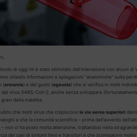
ri,
ticolo di oggi mi è stato stimolato dall’interazione con alcuni di 
nno chiesto informazioni e spiegazioni “anatomiche” sulla perdi
o (
anosmia
) e del gusto (
ageusia
) che si verifica in molti individ
i dal virus SARS-CoV-2, anche senza sviluppare (fortunatamente
gravi della malattia.
ubito che molti virus che colpiscono
le vie aeree superiori
dan
aloghi e che la comunità scientifica – prima dell’avvento dell’at
– non ci ha posto molta attenzione, trattandosi nella stragrand
za dei casi di sintomi lievi e transitori e che scompaiono molto