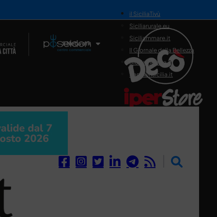
il SiciliaTivù
Siciliarurale.eu
Siciliammare.it
Il Network
Il Giornale della Bellezza
Siciliamedica.it
Sanitainsicilia.it