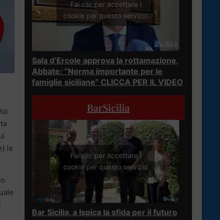
Fai clic per accettare i
cookie per questo servizio
Sala d’Ercole approva la rottamazione,
Abbate: “Norma importante per le
famiglie siciliane” CLICCA PER IL VIDEO
BarSicilia
Voi
ta
ui
) le
Fai clic per accettare i
cookie per questo servizio
no
tuale
e
Bar Sicilia, a Ispica la sfida per il futuro