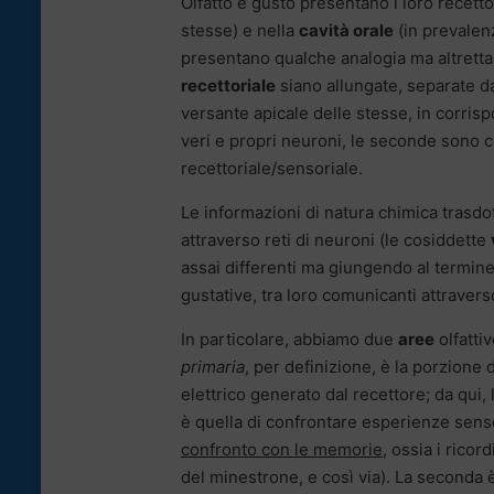
Olfatto e gusto presentano i loro recetto
stesse) e nella
cavità orale
(in prevalenz
presentano qualche analogia ma altrettant
recettoriale
siano allungate, separate 
versante apicale delle stesse, in corris
veri e propri neuroni, le seconde sono ce
recettoriale/sensoriale.
Le informazioni di natura chimica trasdotte
attraverso reti di neuroni (le cosiddette
assai differenti ma giungendo al termin
gustative, tra loro comunicanti attravers
In particolare, abbiamo due
aree
olfatti
primaria
, per definizione, è la porzione 
elettrico generato dal recettore; da qui, 
è quella di confrontare esperienze sensori
confronto con le memorie
, ossia i ricor
del minestrone, e così via). La seconda 