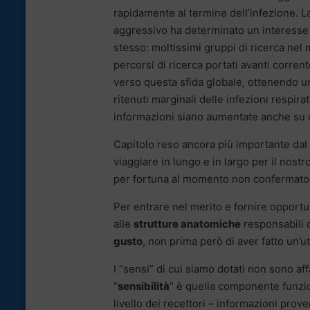
rapidamente al termine dell’infezione. La
aggressivo ha determinato un interesse sci
stesso: moltissimi gruppi di ricerca nel 
percorsi di ricerca portati avanti corre
verso questa sfida globale, ottenendo 
ritenuti marginali delle infezioni respira
informazioni siano aumentate anche su q
Capitolo reso ancora più importante dal 
viaggiare in lungo e in largo per il nost
per fortuna al momento non confermato d
Per entrare nel merito e fornire opport
alle
strutture anatomiche
responsabili d
gusto
, non prima però di aver fatto un’u
I “sensi” di cui siamo dotati non sono af
“
sensibilità
” è quella componente funzio
livello dei recettori – informazioni prov