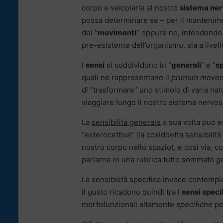
corpo e veicolarle al nostro
sistema ner
possa determinare se – per il mantenim
dei “
movimenti
” oppure no, intendendo 
pre-esistente dell’organismo, sia a live
I
sensi
si suddividono in “
generali
” e “
sp
quali ne rappresentano il
primum move
di “trasformare” uno stimolo di varia natu
viaggiare lungo il nostro sistema nervos
La
sensibilità generale
a sua volta può es
“esterocettiva” (la cosiddetta sensibilità
nostro corpo nello spazio), e così via, co
parlarne in una rubrica tutto sommato
g
La
sensibilità specifica
invece contempla i
il gusto ricadono quindi tra i
sensi specif
morfofunzionali altamente
specifiche
per