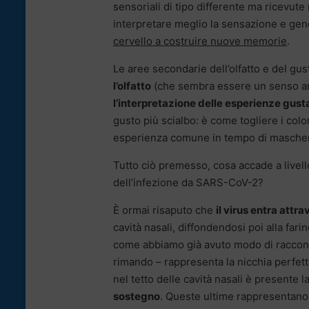
sensoriali di tipo differente ma ricevut
interpretare meglio la sensazione e gen
cervello a costruire nuove memorie
.
Le aree secondarie dell’olfatto e del gu
l’olfatto
(che sembra essere un senso an
l’interpretazione delle esperienze gust
gusto più scialbo: è come togliere i color
esperienza comune in tempo di masche
Tutto ciò premesso, cosa accade a livello
dell’infezione da SARS-CoV-2?
È ormai risaputo che
il virus entra attra
cavità nasali, diffondendosi poi alla far
come abbiamo già avuto modo di raccontar
rimando – rappresenta la nicchia perfetta
nel tetto delle cavità nasali è presente l
sostegno
. Queste ultime rappresentano