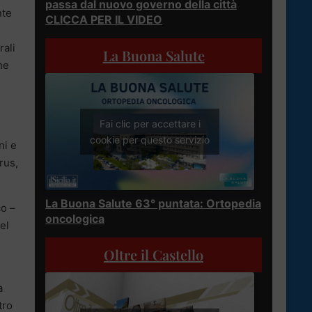
passa dal nuovo governo della città
nte
CLICCA PER IL VIDEO
rali
La Buona Salute
he
Fai clic per accettare i
cookie per questo servizio
ni e
rus,
La Buona Salute 63° puntata: Ortopedia
co –
oncologica
el
Oltre il Castello
a
tro