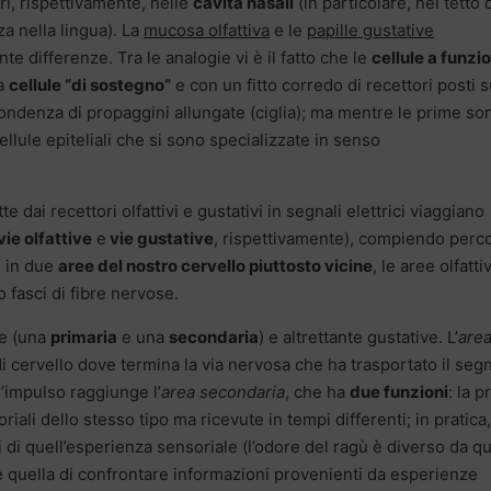
ri, rispettivamente, nelle
cavità nasali
(in particolare, nel tetto 
a nella lingua). La
mucosa olfattiva
e le
papille gustative
e differenze. Tra le analogie vi è il fatto che le
cellule a funzi
da
cellule “di sostegno”
e con un fitto corredo di recettori posti s
pondenza di propaggini allungate (ciglia); ma mentre le prime so
llule epiteliali che si sono specializzate in senso
 dai recettori olfattivi e gustativi in segnali elettrici viaggiano
vie olfattive
e
vie gustative
, rispettivamente), compiendo perco
e in due
aree del nostro cervello piuttosto vicine
, le aree olfatti
o fasci di fibre nervose.
ve (una
primaria
e una
secondaria
) e altrettante gustative. L’
are
di cervello dove termina la via nervosa che ha trasportato il seg
l’impulso raggiunge l’
area secondaria
, che ha
due funzioni
: la p
ali dello stesso tipo ma ricevute in tempi differenti; in pratica, 
di di quell’esperienza sensoriale (l’odore del ragù è diverso da q
è quella di confrontare informazioni provenienti da esperienze