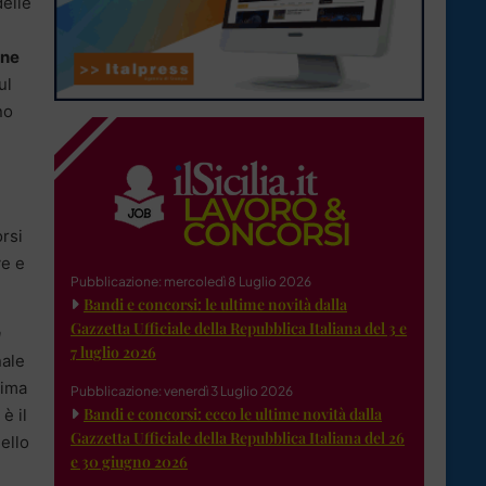
delle
one
ul
no
rsi
ve e
Pubblicazione: mercoledì 8 Luglio 2026
Bandi e concorsi: le ultime novità dalla
Gazzetta Ufficiale della Repubblica Italiana del 3 e
a
7 luglio 2026
nale
rima
Pubblicazione: venerdì 3 Luglio 2026
Bandi e concorsi: ecco le ultime novità dalla
è il
Gazzetta Ufficiale della Repubblica Italiana del 26
uello
e 30 giugno 2026