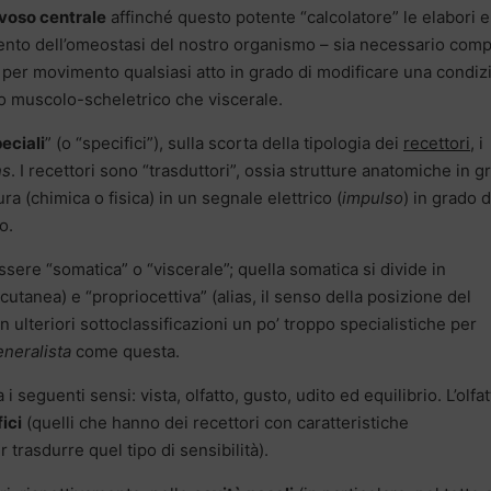
voso centrale
affinché questo potente “calcolatore” le elabori e
ento dell’omeostasi del nostro organismo – sia necessario comp
per movimento qualsiasi atto in grado di modificare una condiz
llo muscolo-scheletrico che viscerale.
eciali
” (o “specifici”), sulla scorta della tipologia dei
recettori
, i
ns
. I recettori sono “trasduttori”, ossia strutture anatomiche in g
ra (chimica o fisica) in un segnale elettrico (
impulso
) in grado d
o.
sere “somatica” o “viscerale”; quella somatica si divide in
 cutanea) e “propriocettiva” (alias, il senso della posizione del
n ulteriori sottoclassificazioni un po’ troppo specialistiche per
eneralista
come questa.
 seguenti sensi: vista, olfatto, gusto, udito ed equilibrio. L’olfat
ici
(quelli che hanno dei recettori con caratteristiche
 trasdurre quel tipo di sensibilità).