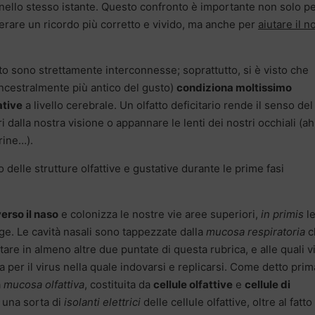
e nello stesso istante. Questo confronto è importante non solo p
erare un ricordo più corretto e vivido, ma anche per
aiutare il n
sto sono strettamente interconnesse; soprattutto, si è visto che
cestralmente più antico del gusto)
condiziona moltissimo
ative
a livello cerebrale. Un olfatto deficitario rende il senso del
i dalla nostra visione o appannare le lenti dei nostri occhiali (a
rine…).
 delle strutture olfattive e gustative durante le prime fasi
verso il naso
e colonizza le nostre vie aree superiori,
in primis
l
inge. Le cavità nasali sono tappezzate dalla
mucosa respiratoria
c
e in almeno altre due puntate di questa rubrica, e alle quali v
 per il virus nella quale indovarsi e replicarsi. Come detto prim
a
mucosa olfattiva
, costituita da
cellule olfattive
e
cellule di
 una sorta di
isolanti elettrici
delle cellule olfattive, oltre al fatt