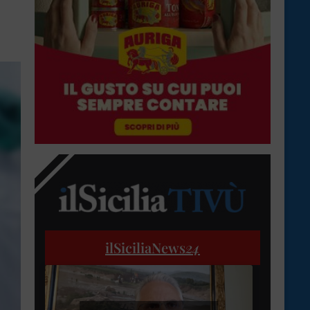
ilSiciliaNews
24