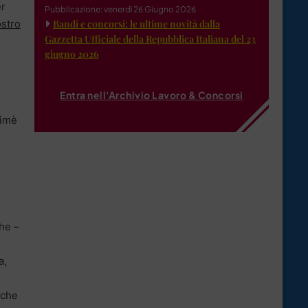
er
Pubblicazione: venerdì 26 Giugno 2026
ostro
Bandi e concorsi: le ultime novità dalla
Gazzetta Ufficiale della Repubblica Italiana del 23
giugno 2026
Entra nell'Archivio Lavoro & Concorsi
himè
e
he –
i
a,
o che