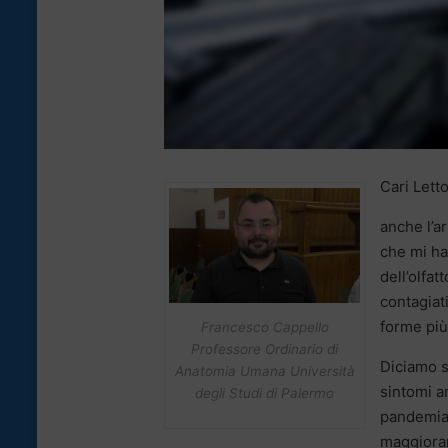
Cari Letto
anche l’ar
che mi ha
dell’olfatt
contagiat
forme più 
Francesco Cappello
Professore Ordinario di
Diciamo s
Anatomia Umana Università
sintomi an
degli Studi di Palermo
pandemia 
maggioran