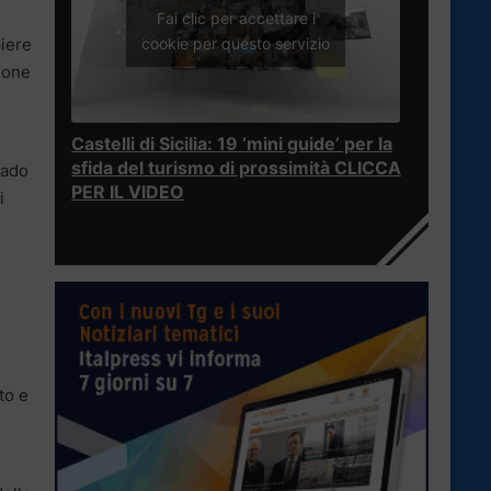
Fai clic per accettare i
cookie per questo servizio
iere
ione
Castelli di Sicilia: 19 ‘mini guide’ per la
sfida del turismo di prossimità CLICCA
rado
PER IL VIDEO
i
to e