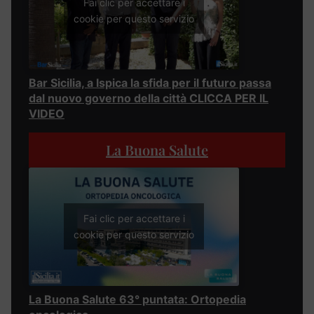
Fai clic per accettare i
cookie per questo servizio
Bar Sicilia, a Ispica la sfida per il futuro passa
dal nuovo governo della città CLICCA PER IL
VIDEO
La Buona Salute
Fai clic per accettare i
cookie per questo servizio
La Buona Salute 63° puntata: Ortopedia