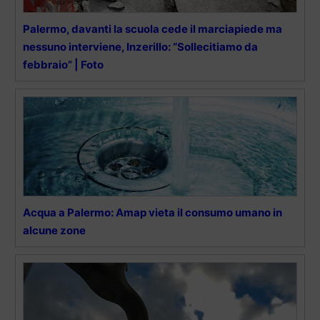
Palermo, davanti la scuola cede il marciapiede ma
nessuno interviene, Inzerillo: “Sollecitiamo da
febbraio” | Foto
Acqua a Palermo: Amap vieta il consumo umano in
alcune zone