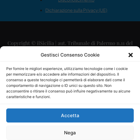
Dichiarazione sulla Privacy (UE)
Copyright © ilSicilia | aut. Tribunale di Palermo n.11 del
29/09/2015
Gestisci Consenso Cookie
Editore: Mercurio Comunicazione Soc. Coop. A.R.L.
Per fornire le migliori esperienze, utilizziamo tecnologie come i cookie
per memorizzare e/o accedere alle informazioni del dispositivo. Il
Direttore Editoriale: Maurizio Scaglione
consenso a queste tecnologie ci permetterà di elaborare dati come il
comportamento di navigazione o ID unici su questo sito. Non
Direttore Responsabile: Maria Calabrese
acconsentire o ritirare il consenso può influire negativamente su alcune
caratteristiche e funzioni.
p.zza Sant’Oliva, 9 – 90141 – Palermo – 091335557
P.IVA: 06334930820
Accetta
Mercurio Comunicazione Società Cooperativa a r.l. è
iscritta al Registro degli Operatori di Comunicazione al
Nega
numero 26988