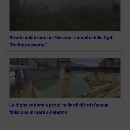
Strade colabrodo nel Nisseno, il monito della Cgil:
“Politica assente”
Le dighe cadono a pezzi: miliardi di litri d’acqua
finiscono in mare a Palermo