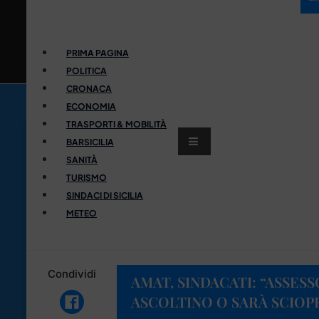
PRIMA PAGINA
POLITICA
CRONACA
ECONOMIA
TRASPORTI & MOBILITÀ
BARSICILIA
SANITÀ
TURISMO
SINDACI DI SICILIA
METEO
Condividi
AMAT, SINDACATI: “ASSES
ASCOLTINO O SARÀ SCIOP