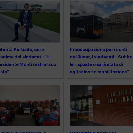
torità Portuale, coro
Preoccupazione per i conti
anime dei sindacati: “Il
dell’Amat, i sindacati: “Subito
esidente Monti resti al suo
le risposte o sarà stato di
sto”
agitazione e mobilitazione”