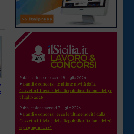
Pubblicazione: mercoledì 8 Luglio 2026
Bandi e concorsi: le ultime novità dalla
e
Gazzetta Ufficiale della Repubblica Italiana del 3 e
o
7 luglio 2026
Pubblicazione: venerdì 3 Luglio 2026
Bandi e concorsi: ecco le ultime novità dalla
Gazzetta Ufficiale della Repubblica Italiana del 26
e 30 giugno 2026