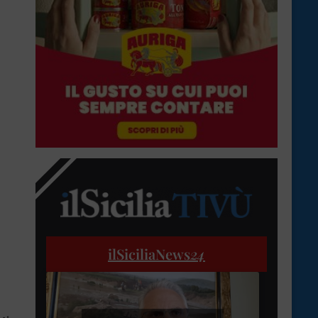
ilSiciliaNews
24