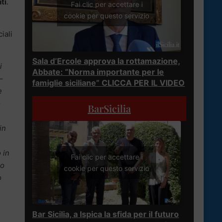
ti
.
Fai clic per accettare i
cookie per questo servizio
iali
Sala d’Ercole approva la rottamazione,
i
Abbate: “Norma importante per le
 –
famiglie siciliane” CLICCA PER IL VIDEO
e
o
BarSicilia
in
 in
Fai clic per accettare i
so
cookie per questo servizio
o
Bar Sicilia, a Ispica la sfida per il futuro