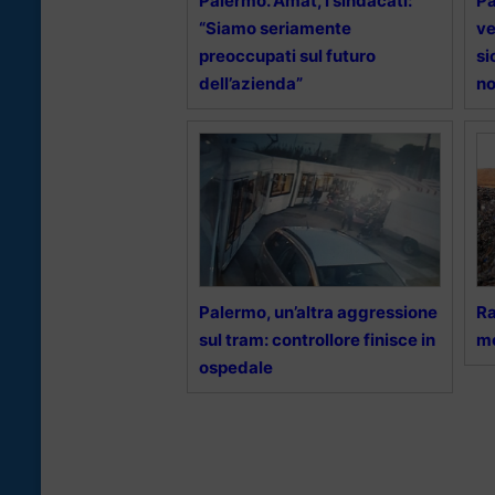
Palermo. Amat, i sindacati:
Pa
“Siamo seriamente
ve
preoccupati sul futuro
si
dell’azienda”
no
Palermo, un’altra aggressione
Ra
sul tram: controllore finisce in
mo
ospedale