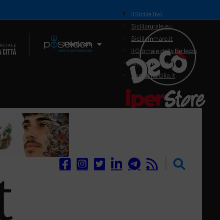
il SiciliaTivù
Siciliarurale.eu
Siciliammare.it
Il Network
Il Giornale della Bellezza
Siciliamedica.it
Sanitainsicilia.it