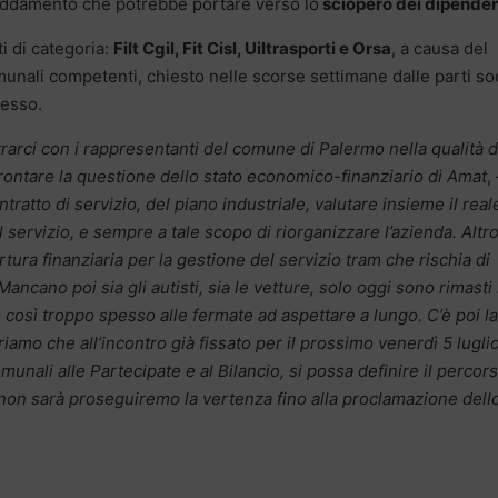
reddamento che potrebbe portare verso lo
sciopero dei dipenden
i di categoria:
Filt Cgil, Fit Cisl, Uiltrasporti e Orsa
, a causa del
nali competenti, chiesto nelle scorse settimane dalle parti soc
lesso.
trarci con i rappresentanti del comune di Palermo nella qualità d
frontare la questione dello stato economico-finanziario di Amat
,
tratto di servizio, del piano industriale, valutare insieme il real
 servizio, e sempre a tale scopo di riorganizzare l’azienda. Altr
ura finanziaria per la gestione del servizio tram che rischia di
Mancano poi sia gli autisti, sia le vetture, solo oggi sono rimasti 
 così troppo spesso alle fermate ad aspettare a lungo. C’è poi la
riamo che all’incontro già fissato per il prossimo venerdì 5 luglio
unali alle Partecipate e al Bilancio, si possa definire il percor
sì non sarà proseguiremo la vertenza fino alla proclamazione dell