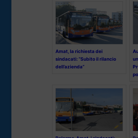
Amat, la richiesta dei
Au
sindacati: “Subito il rilancio
un
dell’azienda”
Pr
po