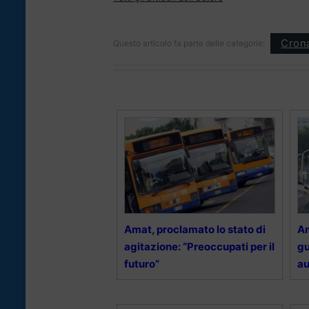
Cron
Questo articolo fa parte delle categorie:
Amat, proclamato lo stato di
Am
agitazione: “Preoccupati per il
gu
futuro”
au