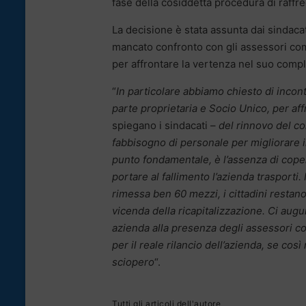
fase della cosiddetta procedura di raff
La decisione è stata assunta dai sindacat
mancato confronto con gli assessori comu
per affrontare la vertenza nel suo comp
“
In particolare abbiamo chiesto di incon
parte proprietaria e Socio Unico, per af
spiegano i sindacati –
del rinnovo del con
fabbisogno di personale per migliorare il
punto fondamentale, è l’assenza di copert
portare al fallimento l’azienda trasporti. 
rimessa ben 60 mezzi, i cittadini restano
vicenda della ricapitalizzazione. Ci augu
azienda alla presenza degli assessori com
per il reale rilancio dell’azienda, se co
sciopero
“.
Tutti gli articoli dell'autore