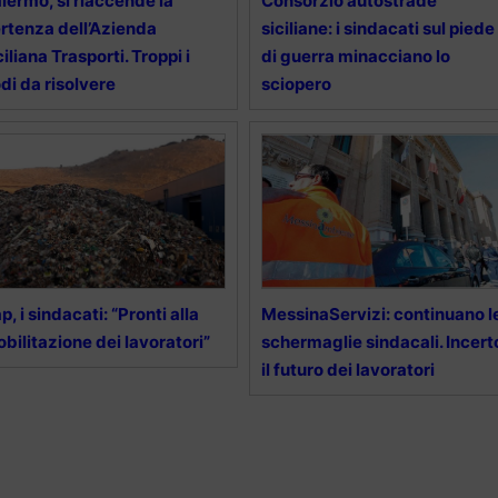
lermo, si riaccende la
Consorzio autostrade
rtenza dell’Azienda
siciliane: i sindacati sul piede
ciliana Trasporti. Troppi i
di guerra minacciano lo
di da risolvere
sciopero
p, i sindacati: “Pronti alla
MessinaServizi: continuano l
bilitazione dei lavoratori”
schermaglie sindacali. Incert
il futuro dei lavoratori