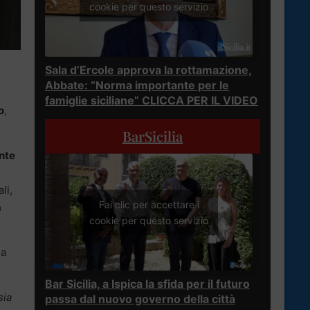
cookie per questo servizio
Sala d’Ercole approva la rottamazione,
Abbate: “Norma importante per le
famiglie siciliane” CLICCA PER IL VIDEO
o
,
BarSicilia
ante
li,
Fai clic per accettare i
a
cookie per questo servizio
ha
Bar Sicilia, a Ispica la sfida per il futuro
sia
passa dal nuovo governo della città