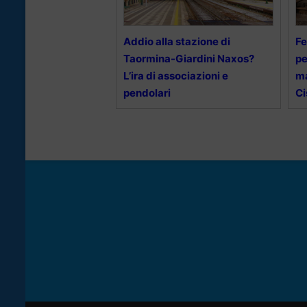
Addio alla stazione di
Fe
Taormina-Giardini Naxos?
pe
L’ira di associazioni e
ma
pendolari
Ci