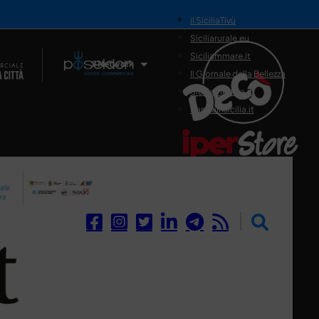
il SiciliaTivù
Siciliarurale.eu
Siciliammare.it
Il Network
Il Giornale della Bellezza
Siciliamedica.it
Sanitainsicilia.it