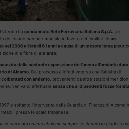
i Palermo ha
condannato Rete Ferroviaria Italiana S.p.A.
(ex
nto del danno non patrimoniale in favore dei familiari di
un
o nel 2008 all’età di 61 anni a causa di un mesotelioma pleuric
izione alle fibre di
amianto
.
a causata dalla costante esposizione dell’uomo all’amianto dur
iario di Alcamo.
Dal processo è infatti emerso che l’attività di
 coibentati con amianto,
provenienti da altre stazioni meridiona
esterne, venivano effettuate
senza che ai dipendenti fosse fornit
l 1997 e soltanto l’intervento della Guardia di Finanza di Alcamo 
rotabili presso lo scalo trapanese.
a confermato quanto abbiamo sempre sostenuto in giudizio os