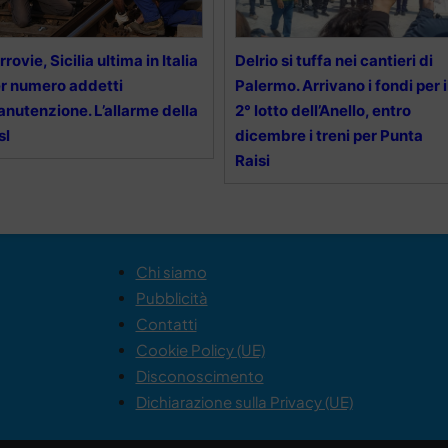
rrovie, Sicilia ultima in Italia
Delrio si tuffa nei cantieri di
r numero addetti
Palermo. Arrivano i fondi per i
nutenzione. L’allarme della
2° lotto dell’Anello, entro
sl
dicembre i treni per Punta
Raisi
Chi siamo
Pubblicità
Contatti
Cookie Policy (UE)
Disconoscimento
Dichiarazione sulla Privacy (UE)