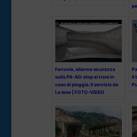
pe
Ferrovie, allarme sicurezza
Pa
sulla PA-AG: stop ai treni in
il
caso di pioggia. Il servizio de
Pu
Le Iene | FOTO-VIDEO