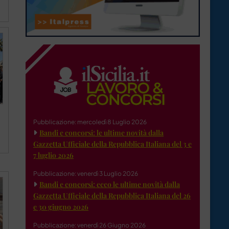
Pubblicazione: mercoledì 8 Luglio 2026
Bandi e concorsi: le ultime novità dalla
Gazzetta Ufficiale della Repubblica Italiana del 3 e
7 luglio 2026
Pubblicazione: venerdì 3 Luglio 2026
Bandi e concorsi: ecco le ultime novità dalla
Gazzetta Ufficiale della Repubblica Italiana del 26
e 30 giugno 2026
Pubblicazione: venerdì 26 Giugno 2026