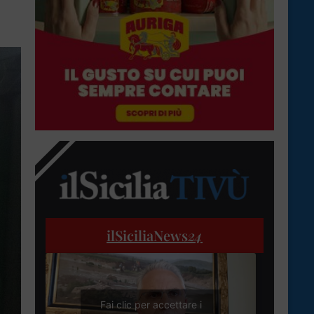
ilSiciliaNews
24
Fai clic per accettare i