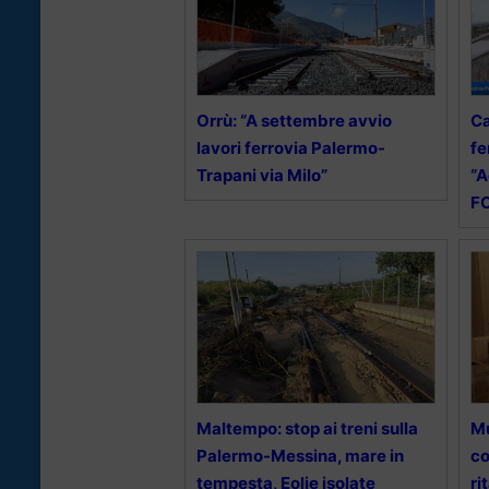
Orrù: “A settembre avvio
Ca
lavori ferrovia Palermo-
fe
Trapani via Milo”
“A
F
Maltempo: stop ai treni sulla
Mu
Palermo-Messina, mare in
co
tempesta, Eolie isolate
ri