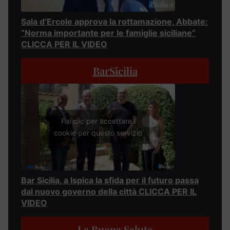
Sala d’Ercole approva la rottamazione, Abbate:
“Norma importante per le famiglie siciliane”
CLICCA PER IL VIDEO
BarSicilia
Fai clic per accettare i
cookie per questo servizio
Bar Sicilia, a Ispica la sfida per il futuro passa
dal nuovo governo della città CLICCA PER IL
VIDEO
La Buona Salute