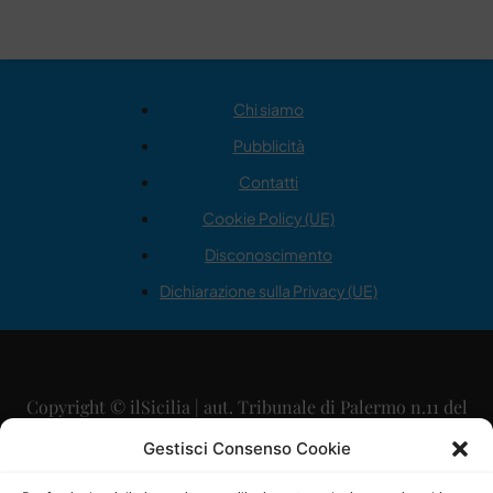
Chi siamo
Pubblicità
Contatti
Cookie Policy (UE)
Disconoscimento
Dichiarazione sulla Privacy (UE)
Copyright © ilSicilia | aut. Tribunale di Palermo n.11 del
29/09/2015
Gestisci Consenso Cookie
Editore: Mercurio Comunicazione Soc. Coop. A.R.L.