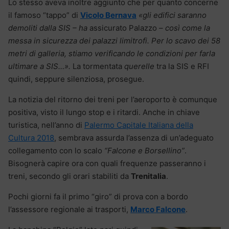
Lo stesso aveva inoltre aggiunto che per quanto concerne
il famoso “tappo” di
Vicolo Bernava
«gli edifici saranno
demoliti dalla SIS – ha
assicurato Palazzo
– così come la
messa in sicurezza dei palazzi limitrofi. Per lo scavo dei 58
metri di galleria, stiamo verificando le condizioni per farla
ultimare a SIS…».
La tormentata
querelle
tra la SIS e RFI
quindi, seppure silenziosa, prosegue.
La notizia del ritorno dei treni per l’aeroporto è comunque
positiva, visto il lungo stop e i ritardi. Anche in chiave
turistica, nell’anno di
Palermo Capitale Italiana della
Cultura 2018
, sembrava assurda l’assenza di un’adeguato
collegamento con lo scalo
“Falcone e Borsellino”
.
Bisognerà capire ora con quali frequenze passeranno i
treni, secondo gli orari stabiliti da
Trenitalia
.
Pochi giorni fa il primo “giro” di prova con a bordo
l’assessore regionale ai trasporti,
Marco Falcone
.