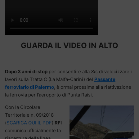
GUARDA IL VIDEO IN ALTO
Dopo 3 anni di stop
per consentire alla
Sis
di velocizzare i
lavori sulla Tratta C (La Malfa-Carini) del
Passante
ferroviario di Palermo
, è ormai prossima alla riattivazione
la ferrovia per l’aeroporto di Punta Raisi.
Con la Circolare
Territoriale n. 09/2018
(
SCARICA QUI IL PDF
)
RFI
comunica ufficialmente la
riapertura della linea