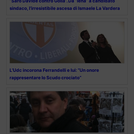
“Sarò Davide contro Golia”. Da “Iena” a candidato
sindaco, l’irresistibile ascesa di Ismaele La Vardera
L’Udc incorona Ferrandelli e lui: “Un onore
rappresentare lo Scudo crociato”