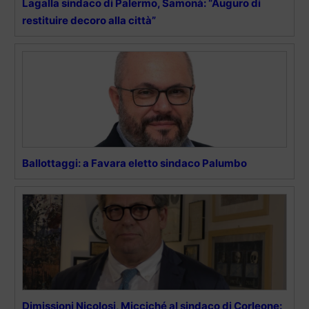
Lagalla sindaco di Palermo, Samonà: “Auguro di
restituire decoro alla città”
Ballottaggi: a Favara eletto sindaco Palumbo
Dimissioni Nicolosi, Micciché al sindaco di Corleone: