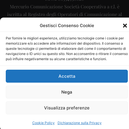
Mercurio Comunicazione Società Cooperativa a r.l. è
iscritta al Registro degli Operatori di Comunicazione al
numero 26988
Gestisci Consenso Cookie
Sito gestito da
La Digitale srl
–
info@ladigitale.it
Per fornire le migliori esperienze, utilizziamo tecnologie come i cookie per
memorizzare e/o accedere alle informazioni del dispositivo. Il consenso a
queste tecnologie ci permetterà di elaborare dati come il comportamento di
navigazione o ID unici su questo sito. Non acconsentire o ritirare il consenso
può influire negativamente su alcune caratteristiche e funzioni.
Accetta
Nega
Visualizza preferenze
Cookie Policy
Dichiarazione sulla Privacy