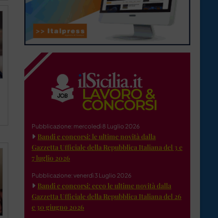
Pubblicazione: mercoledì 8 Luglio 2026
Bandi e concorsi: le ultime novità dalla
Gazzetta Ufficiale della Repubblica Italiana del 3 e
7 luglio 2026
Pubblicazione: venerdì 3 Luglio 2026
Bandi e concorsi: ecco le ultime novità dalla
Gazzetta Ufficiale della Repubblica Italiana del 26
e 30 giugno 2026