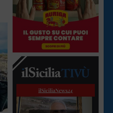
ilSiciliaNews
24