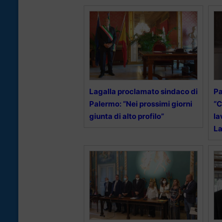
Lagalla proclamato sindaco di
Pa
Palermo: “Nei prossimi giorni
“C
giunta di alto profilo”
la
La