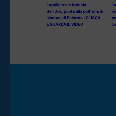
Lagalla tra le braccia
La
dell’Udc, punta alla poltrona di
ri
sindaco di Palermo | CLICCA
pe
E GUARDA IL VIDEO
co