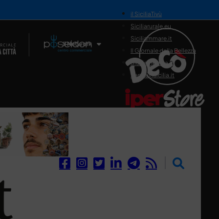
il SiciliaTivù
Siciliarurale.eu
Siciliammare.it
Il Network
Il Giornale della Bellezza
Siciliamedica.it
Sanitainsicilia.it