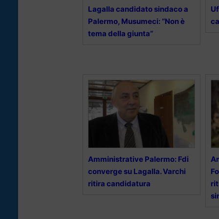
Lagalla candidato sindaco a
Uf
Palermo, Musumeci: “Non è
ca
tema della giunta”
Amministrative Palermo: Fdi
Am
converge su Lagalla. Varchi
Fo
ritira candidatura
ri
s