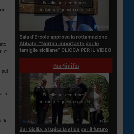
Fai clic per accettare i
cookie per questo servizio
ra
Sala d’Ercole approva la rottamazione,
Abbate: “Norma importante per le
ato i
famiglie siciliane” CLICCA PER IL VIDEO
ttà”
BarSicilia
 sui
porto
Fai clic per accettare i
cookie per questo servizio
 di
Bar Sicilia, a Ispica la sfida per il futuro