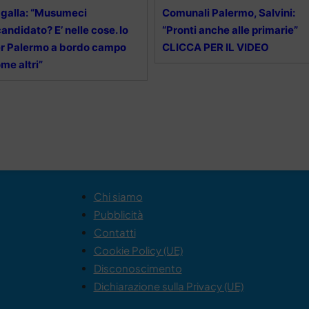
galla: “Musumeci
Comunali Palermo, Salvini:
candidato? E’ nelle cose. Io
“Pronti anche alle primarie”
r Palermo a bordo campo
CLICCA PER IL VIDEO
me altri”
Chi siamo
Pubblicità
Contatti
Cookie Policy (UE)
Disconoscimento
Dichiarazione sulla Privacy (UE)