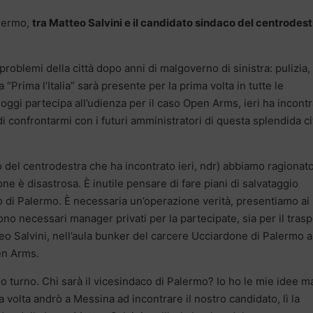
alermo,
tra Matteo Salvini e il candidato sindaco del centrodest
 problemi della città dopo anni di malgoverno di sinistra: pulizia,
a “Prima l’Italia” sarà presente per la prima volta in tutte le
oggi partecipa all’udienza per il caso Open Arms, ieri ha incontr
e di confrontarmi con i futuri amministratori di questa splendida ci
del centrodestra che ha incontrato ieri, ndr) abbiamo ragionato
e è disastrosa. È inutile pensare di fare piani di salvataggio
to di Palermo. È necessaria un’operazione verità, presentiamo ai
sono necessari manager privati per la partecipate, sia per il tras
teo Salvini, nell’aula bunker del carcere Ucciardone di Palermo a
en Arms.
 turno. Chi sarà il vicesindaco di Palermo? Io ho le mie idee ma
a volta andrò a Messina ad incontrare il nostro candidato, lì la