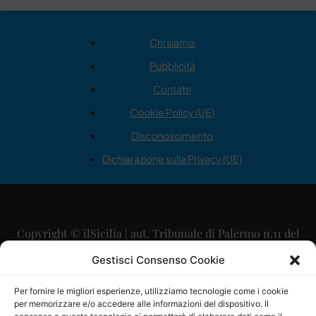
Chi siamo
Pubblicità
Contatti
Cookie Policy (UE)
Disconoscimento
Dichiarazione sulla Privacy (UE)
Copyright © ilSicilia | aut. Tribunale di Palermo n.11 del
29/09/2015
Gestisci Consenso Cookie
Editore: Mercurio Comunicazione Soc. Coop. A.R.L.
Per fornire le migliori esperienze, utilizziamo tecnologie come i cookie
per memorizzare e/o accedere alle informazioni del dispositivo. Il
Direttore Editoriale: Maurizio Scaglione