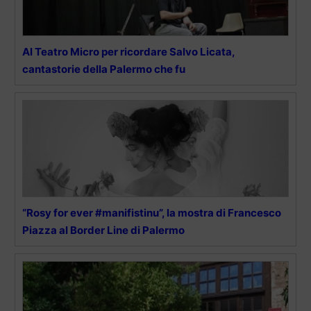
Al Teatro Micro per ricordare Salvo Licata,
cantastorie della Palermo che fu
“Rosy for ever #manifistinu”, la mostra di Francesco
Piazza al Border Line di Palermo