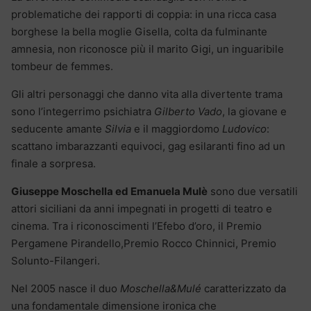
problematiche dei rapporti di coppia: in una ricca casa
borghese la bella moglie Gisella, colta da fulminante
amnesia, non riconosce più il marito Gigi, un inguaribile
tombeur de femmes.
Gli altri personaggi che danno vita alla divertente trama
sono l’integerrimo psichiatra
Gilberto Vado
, la giovane e
seducente amante
Silvia
e il maggiordomo
Ludovico
:
scattano imbarazzanti equivoci, gag esilaranti fino ad un
finale a sorpresa.
Giuseppe Moschella ed Emanuela Mulè
sono due versatili
attori siciliani da anni impegnati in progetti di teatro e
cinema. Tra i riconoscimenti l’Efebo d’oro, il Premio
Pergamene Pirandello,Premio Rocco Chinnici, Premio
Solunto-Filangeri.
Nel 2005 nasce il duo
Moschella&Mulé
caratterizzato da
una fondamentale dimensione ironica che