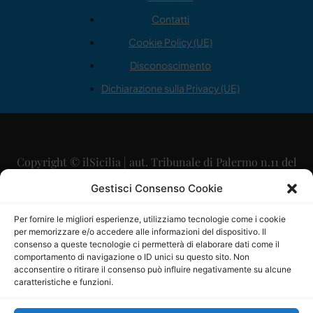
Contatti
Cookie Policy (UE)
Disconoscimento
Dichiarazione sulla Privacy (UE)
Copyright © ilSicilia | aut. Tribunale di Palermo n.11 del
29/09/2015
Gestisci Consenso Cookie
Editore: Mercurio Comunicazione Soc. Coop. A.R.L.
Per fornire le migliori esperienze, utilizziamo tecnologie come i cookie
per memorizzare e/o accedere alle informazioni del dispositivo. Il
Direttore Editoriale: Maurizio Scaglione
consenso a queste tecnologie ci permetterà di elaborare dati come il
comportamento di navigazione o ID unici su questo sito. Non
Direttore Responsabile: Maria Calabrese
acconsentire o ritirare il consenso può influire negativamente su alcune
caratteristiche e funzioni.
p.zza Sant’Oliva, 9 – 90141 – Palermo – 091335557