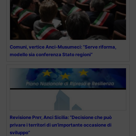
Comuni, vertice Anci-Musumeci: “Serve riforma,
modello sia conferenza Stato regioni”
Revisione Pnrr, Anci Sicilia: “Decisione che può
privare i territori di un’importante occasione di
sviluppo”