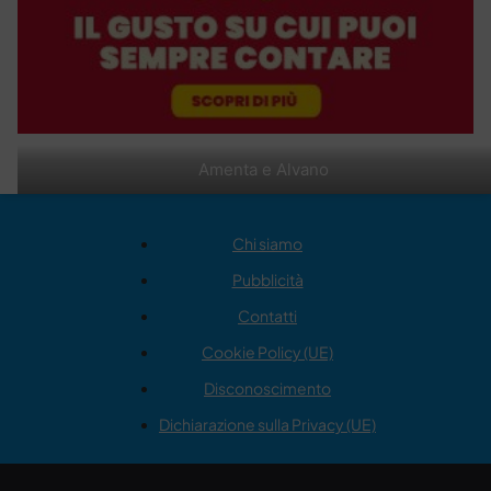
Amenta e Alvano
Chi siamo
Pubblicità
Contatti
Cookie Policy (UE)
Disconoscimento
Dichiarazione sulla Privacy (UE)