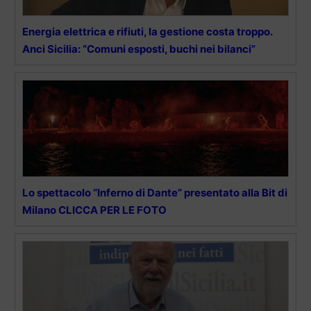
Energia elettrica e rifiuti, la gestione costa troppo.
Anci Sicilia: “Comuni esposti, buchi nei bilanci”
Lo spettacolo “Inferno di Dante” presentato alla Bit di
Milano CLICCA PER LE FOTO