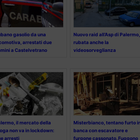
bano gasolio da una
Nuovo raid all’Asp di Palermo,
comotiva, arrestati due
rubata anche la
mini a Castelvetrano
videosorveglianza
lermo, il mercato della
Misterbianco, tentano furto i
oga non va in lockdown:
banca con escavatore e
e arresti
furgone cassonato. Fuggono