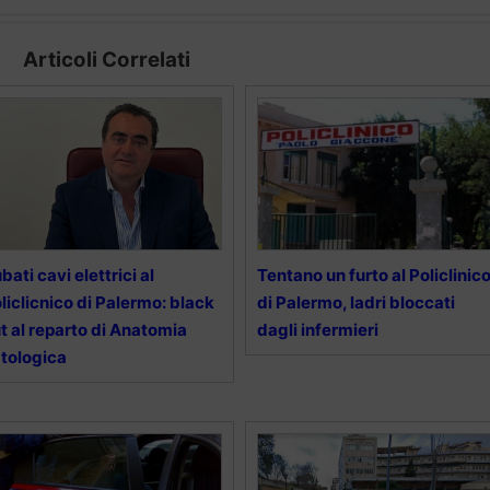
Articoli Correlati
bati cavi elettrici al
Tentano un furto al Policlinic
liclicnico di Palermo: black
di Palermo, ladri bloccati
t al reparto di Anatomia
dagli infermieri
tologica