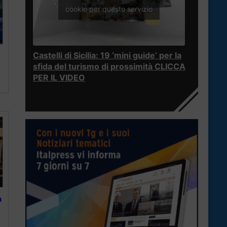
cookie per questo servizio
Castelli di Sicilia: 19 ‘mini guide’ per la
sfida del turismo di prossimità CLICCA
PER IL VIDEO
n