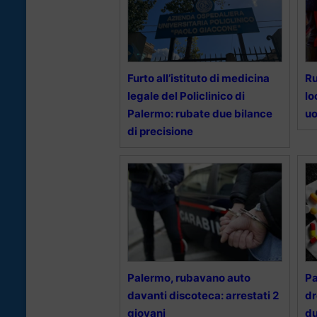
Furto all’istituto di medicina
Ru
legale del Policlinico di
lo
Palermo: rubate due bilance
uo
di precisione
Palermo, rubavano auto
Pa
davanti discoteca: arrestati 2
dr
giovani
du