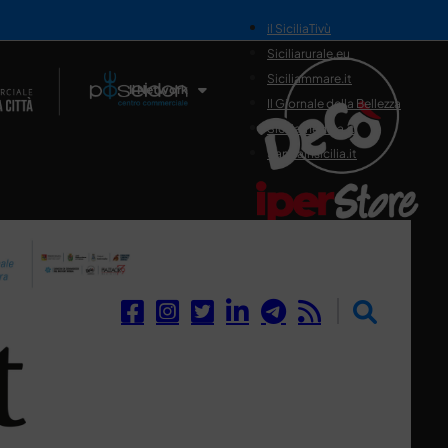
il SiciliaTivù
Siciliarurale.eu
Siciliammare.it
Il Network
Il Giornale della Bellezza
Siciliamedica.it
Sanitainsicilia.it