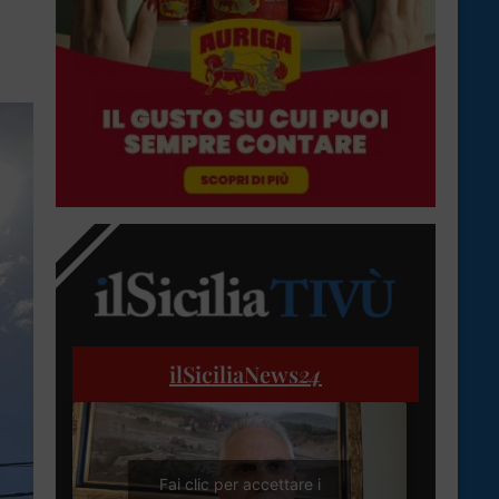
ilSiciliaNews
24
Fai clic per accettare i