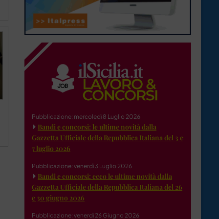
Pubblicazione: mercoledì 8 Luglio 2026
Bandi e concorsi: le ultime novità dalla
Gazzetta Ufficiale della Repubblica Italiana del 3 e
7 luglio 2026
Pubblicazione: venerdì 3 Luglio 2026
Bandi e concorsi: ecco le ultime novità dalla
Gazzetta Ufficiale della Repubblica Italiana del 26
e 30 giugno 2026
Pubblicazione: venerdì 26 Giugno 2026