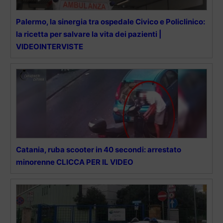
Palermo, la sinergia tra ospedale Civico e Policlinico:
la ricetta per salvare la vita dei pazienti |
VIDEOINTERVISTE
Catania, ruba scooter in 40 secondi: arrestato
minorenne CLICCA PER IL VIDEO