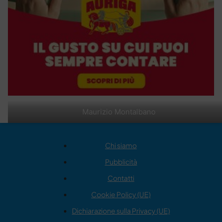
Maurizio Montalbano
Chi siamo
Pubblicità
Contatti
Cookie Policy (UE)
Dichiarazione sulla Privacy (UE)