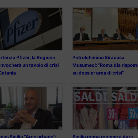
rtenza Pfizer, la Regione
Petrolchimico Siracusa,
nvocherà un tavolo di crisi
Musumeci: “Roma dia rispost
Catania
su dossier area di crisi”
nus Sicilia “Aree urbane”:
Sicilia prima regione a dare