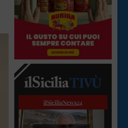
ilSiciliaNews
24