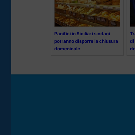
Panifici in Sicilia: i sindaci
Tr
potranno disporre la chiusura
di
domenicale
de