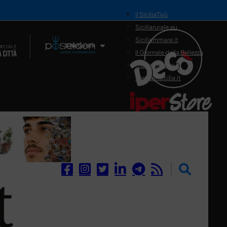
il SiciliaTivù
Siciliarurale.eu
Siciliammare.it
Il Network
Il Giornale della Bellezza
Siciliamedica.it
Sanitainsicilia.it