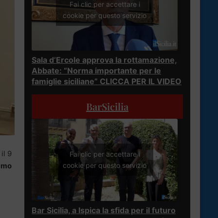
Fai clic per accettare i
cookie per questo servizio
Sala d’Ercole approva la rottamazione,
Abbate: “Norma importante per le
famiglie siciliane” CLICCA PER IL VIDEO
BarSicilia
il 9
Fai clic per accettare i
mmo
cookie per questo servizio
Bar Sicilia, a Ispica la sfida per il futuro