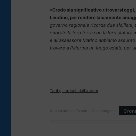
«
Credo sia significativo ritrovarsi oggi
Livatino, per rendere laicamente omag
governo regionale ricorda due siciliani,
onorato la loro terra con la loro statura 
e all’assessore Marino abbiamo assunto 
trovare a Palermo un luogo adatto per 
Tutti gli articoli dell'autore
Cron
Questo articolo fa parte delle categorie: