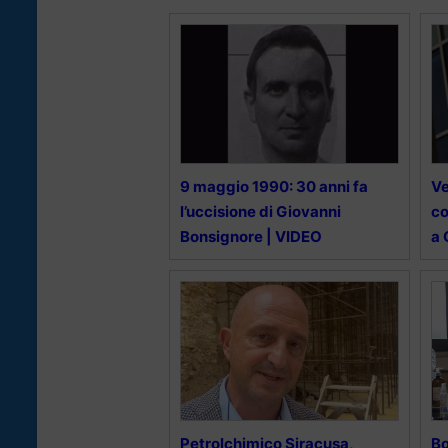
9 maggio 1990: 30 anni fa
Ve
l’uccisione di Giovanni
co
Bonsignore | VIDEO
a 
Petrolchimico Siracusa,
Bo