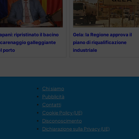
apani: ripristinato il bacino
Gela: la Regione approva il
 carenaggio galleggiante
piano di riqualificazione
l porto
industriale
Chi siamo
Pubblicità
Contatti
Cookie Policy (UE)
Disconoscimento
Dichiarazione sulla Privacy (UE)