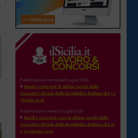
1
Pubblicazione: mercoledì 8 Luglio 2026
Bandi e concorsi: le ultime novità dalla
Gazzetta Ufficiale della Repubblica Italiana del 3 e
7 luglio 2026
Pubblicazione: venerdì 3 Luglio 2026
Bandi e concorsi: ecco le ultime novità dalla
Gazzetta Ufficiale della Repubblica Italiana del 26
e 30 giugno 2026