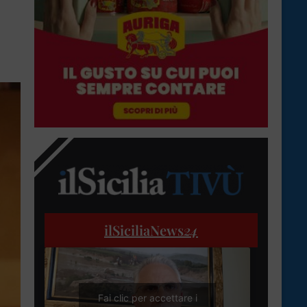
ilSiciliaNews
24
Fai clic per accettare i