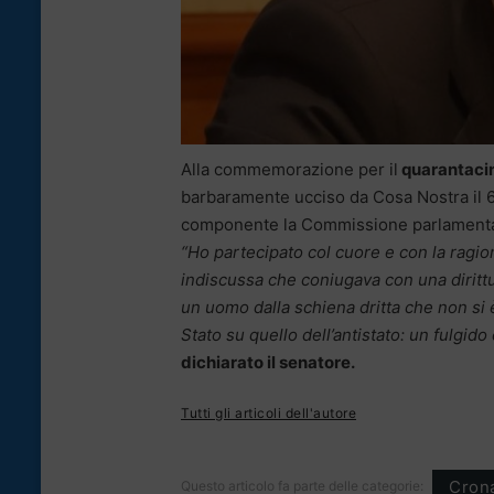
Alla commemorazione per il
quarantacin
barbaramente ucciso da Cosa Nostra il 6
componente la Commissione parlamentar
“Ho partecipato col cuore e con la ragio
indiscussa che coniugava con una dirittur
un uomo dalla schiena dritta che non si è
Stato su quello dell’antistato: un fulgi
dichiarato il senatore.
Tutti gli articoli dell'autore
Cron
Questo articolo fa parte delle categorie: