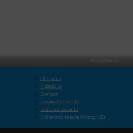
Raoul Russo
Chi siamo
Pubblicità
Contatti
Cookie Policy (UE)
Disconoscimento
Dichiarazione sulla Privacy (UE)