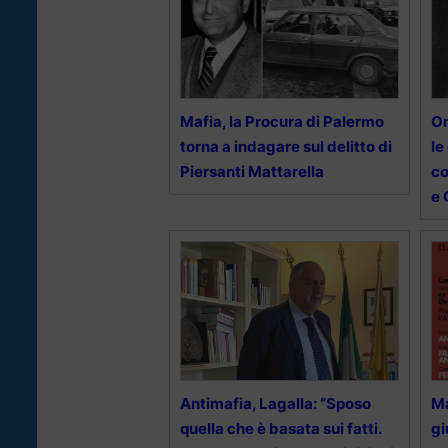
Mafia, la Procura di Palermo
Om
torna a indagare sul delitto di
le
Piersanti Mattarella
c
e 
Antimafia, Lagalla: “Sposo
Ma
quella che è basata sui fatti.
gi