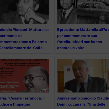
icidio Piersanti Mattarella:
Il presidente Mattarella all’Ar
 cerimonie di
per commemorare suo
ommemorazione a Palermo
fratello. I sicari non hanno
Castellammare del Golfo
ancora un volto
fia: “Cesare Terranova: il
Anniversario omicidio Claudi
udice e l’impegno
Domino, Lagalla: “Una delle