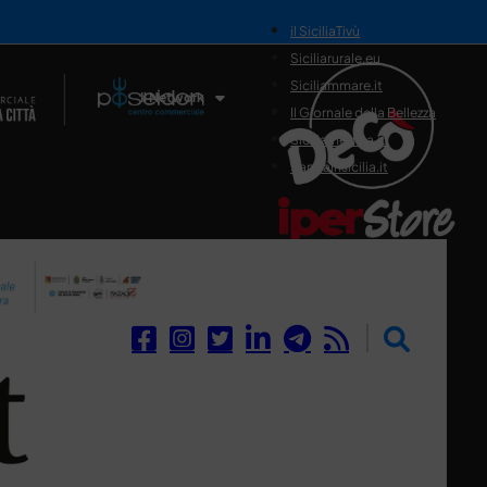
il SiciliaTivù
Siciliarurale.eu
Siciliammare.it
Il Network
Il Giornale della Bellezza
Siciliamedica.it
Sanitainsicilia.it