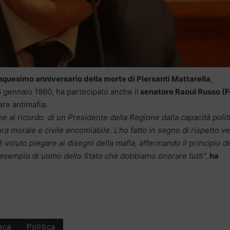
quesimo anniversario della morte di Piersanti Mattarella
,
 gennaio 1980, ha partecipato anche il
senatore Raoul Russo (F
e antimafia:
ne al ricordo di un Presidente della Regione dalla capacità polit
a morale e civile encomiabile. L’ho fatto in segno di rispetto v
 voluto piegare ai disegni della mafia, affermando il principio d
do esempio di uomo dello Stato che dobbiamo onorare tutti”,
ha
aca
Politica