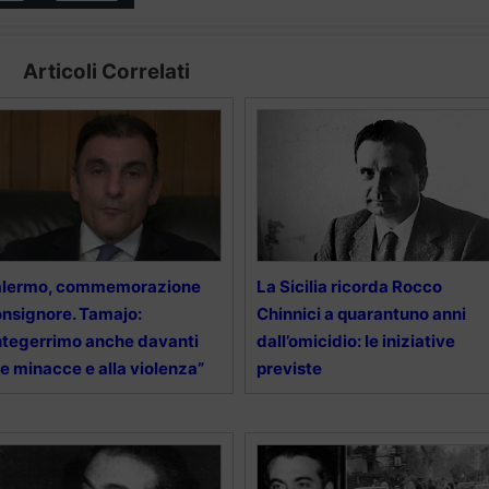
Articoli Correlati
alermo, commemorazione
La Sicilia ricorda Rocco
nsignore. Tamajo:
Chinnici a quarantuno anni
ntegerrimo anche davanti
dall’omicidio: le iniziative
le minacce e alla violenza”
previste