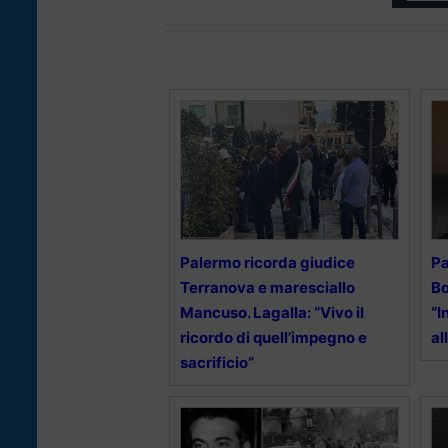
Palermo ricorda giudice
P
Terranova e maresciallo
Bo
Mancuso. Lagalla: “Vivo il
“I
ricordo di quell’impegno e
al
sacrificio”