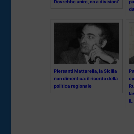
Dovrebbe unire, no a divisioni’
pa
da
Piersanti Mattarella, la Sicilia
Pa
non dimentica: il ricordo della
co
politica regionale
Ru
la
IL