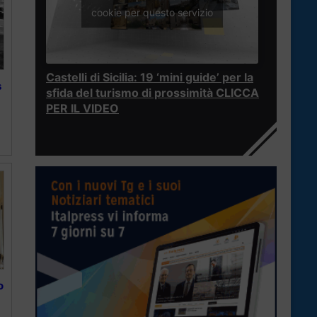
cookie per questo servizio
Castelli di Sicilia: 19 ‘mini guide’ per la
s
sfida del turismo di prossimità CLICCA
PER IL VIDEO
o