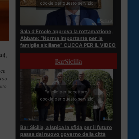
cookie per questo servizio
Sala d’Ercole approva la rottamazione,
Abbate: “Norma importante per le
famiglie siciliane” CLICCA PER IL VIDEO
dI),
BarSicilia
ica
erso
ello
Fai clic per accettare i
cookie per questo servizio
Bar Sicilia, a Ispica la sfida per il futuro
passa dal nuovo governo della città