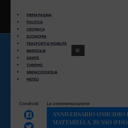
PRIMA PAGINA
POLITICA
CRONACA
ECONOMIA
TRASPORTI & MOBILITÀ
BARSICILIA
SANITÀ
TURISMO
SINDACI DI SICILIA
METEO
Condividi
La commemorazione
ANNIVERSARIO OMICIDIO 
MATTARELLA, RUSSO (FDI)