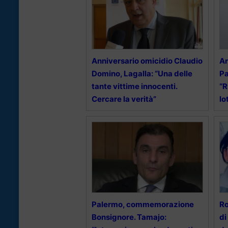
Anniversario omicidio Claudio
Ar
Domino, Lagalla: “Una delle
Pa
tante vittime innocenti.
“R
Cercare la verità”
lo
Palermo, commemorazione
Ro
Bonsignore. Tamajo:
di