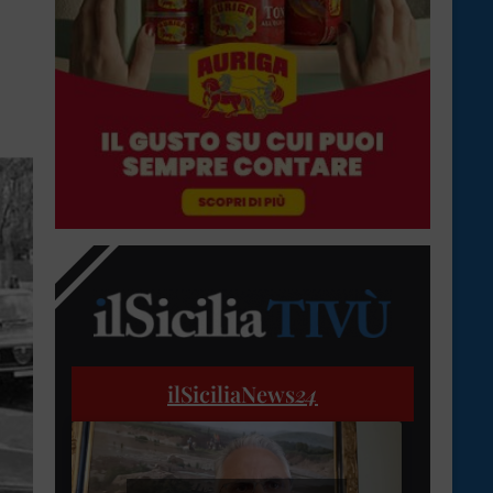
ilSiciliaNews
24