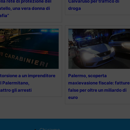
lla rete di protezione del
Calvaruso per traffico di
atello, una vera donna di
droga
fia”
torsione a un imprenditore
Palermo, scoperta
l Palermitano,
maxievasione fiscale: fatture
attro gli arresti
false per oltre un miliardo di
euro
Chi siamo