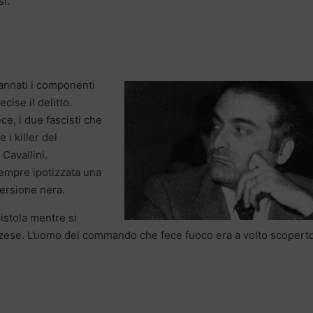
si.
dannati i componenti
ise il delitto.
ece, i due fascisti che
 i killer del
 Cavallini.
 sempre ipotizzata una
versione nera.
istola mentre si
zzese. L’uomo del commando che fece fuoco era a volto scoperto