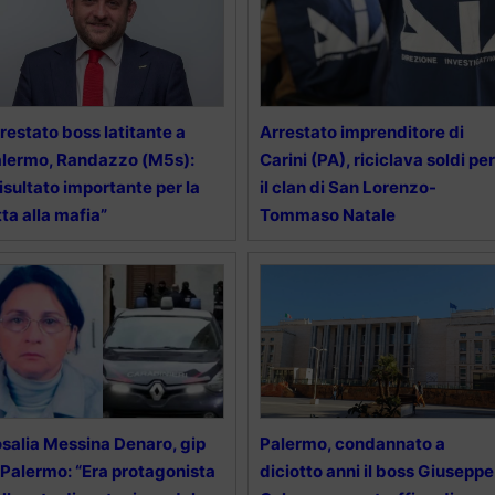
restato boss latitante a
Arrestato imprenditore di
lermo, Randazzo (M5s):
Carini (PA), riciclava soldi per
isultato importante per la
il clan di San Lorenzo-
tta alla mafia”
Tommaso Natale
salia Messina Denaro, gip
Palermo, condannato a
 Palermo: “Era protagonista
diciotto anni il boss Giuseppe