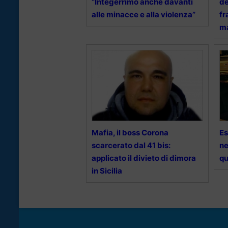
“Integerrimo anche davanti
de
alle minacce e alla violenza”
fr
ma
Mafia, il boss Corona
Es
scarcerato dal 41 bis:
ne
applicato il divieto di dimora
qu
in Sicilia