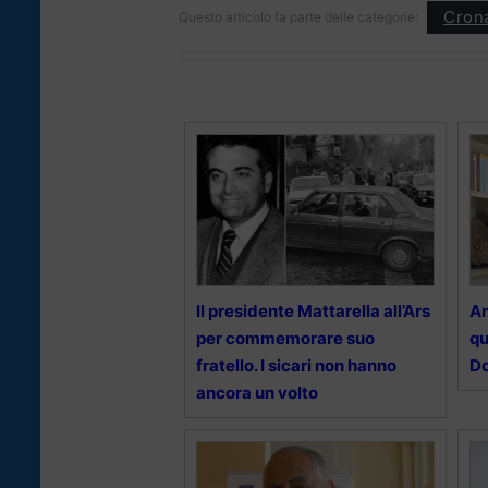
Cron
Questo articolo fa parte delle categorie:
Il presidente Mattarella all’Ars
An
per commemorare suo
qu
fratello. I sicari non hanno
Do
ancora un volto