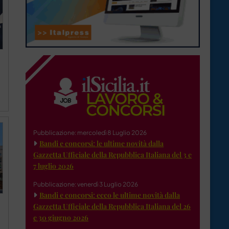
Pubblicazione: mercoledì 8 Luglio 2026
Bandi e concorsi: le ultime novità dalla
Gazzetta Ufficiale della Repubblica Italiana del 3 e
7 luglio 2026
Pubblicazione: venerdì 3 Luglio 2026
Bandi e concorsi: ecco le ultime novità dalla
Gazzetta Ufficiale della Repubblica Italiana del 26
e 30 giugno 2026