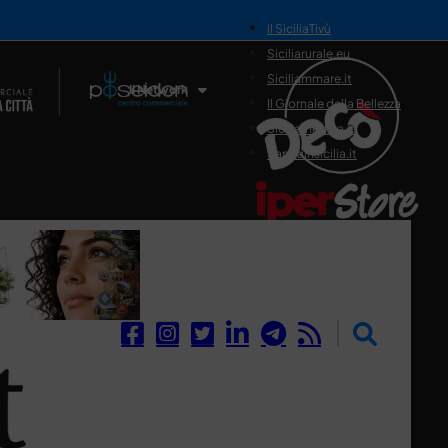
il SiciliaTivù
Siciliarurale.eu
Siciliammare.it
Il Network
Il Giornale della Bellezza
Siciliamedica.it
Sanitainsicilia.it