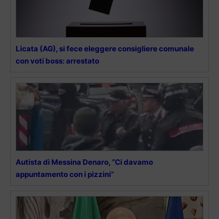
Licata (AG), si fece eleggere consigliere comunale
con voti boss: arrestato
Autista di Messina Denaro, “Ci davamo
appuntamento con i pizzini”