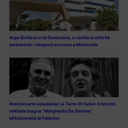
Arpa Sicilia in crisi finanziaria, a rischio le attività
ambientali: i dirigenti scrivono a Mattarella
Anniversario assassinio La Torre-Di Salvo: il ricordo
nell’aula magna “Margherita De Simone”
all’Università di Palermo