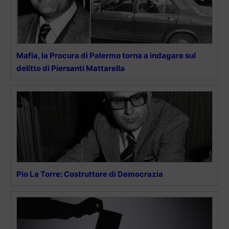
Mafia, la Procura di Palermo torna a indagare sul
delitto di Piersanti Mattarella
Pio La Torre: Costruttore di Democrazia