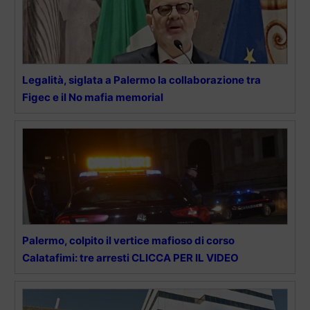
Legalità, siglata a Palermo la collaborazione tra
Figec e il No mafia memorial
Palermo, colpito il vertice mafioso di corso
Calatafimi: tre arresti CLICCA PER IL VIDEO