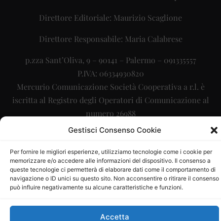
Direttore Editoriale: Maurizio Scaglione
Direttore Responsabile: Maria Calabrese
p.zza Sant’Oliva, 9 – 90141 – Palermo – 091335557
P.IVA: 06334930820
Mercurio Comunicazione Società Cooperativa a r.l. è
iscritta al Registro degli Operatori di Comunicazione al
numero 26988
Gestisci Consenso Cookie
Sito gestito da
La Digitale srl
–
info@ladigitale.it
Per fornire le migliori esperienze, utilizziamo tecnologie come i cookie per
memorizzare e/o accedere alle informazioni del dispositivo. Il consenso a
queste tecnologie ci permetterà di elaborare dati come il comportamento di
navigazione o ID unici su questo sito. Non acconsentire o ritirare il consenso
può influire negativamente su alcune caratteristiche e funzioni.
Accetta