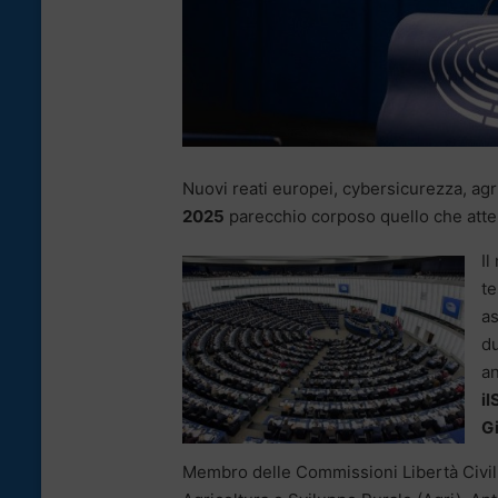
Nuovi reati europei, cybersicurezza, agr
2025
parecchio corposo quello che atte
Il
te
as
du
an
il
G
Membro delle Commissioni Libertà Civili, 