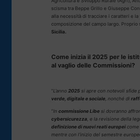
Agricoltura e Sviluppo Rurale (Agri), An
scisma tra Beppe Grillo e Giuseppe Conte
alla necessità di tracciare i caratteri e l
composizione del campo largo. Proprio 
Sicilia.
Come inizia il 2025 per le ist
al vaglio delle Commissioni?
“
L’anno
2025
si apre con notevoli sfide p
verde, digitale e sociale
, nonché di
raf
“
In
commissione Libe
si dovranno affro
cybersicurezza
, e la revisione della leg
definizione di nuovi reati europei
come 
mentre con l’inizio del semestre europe