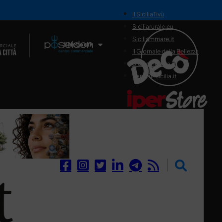
il SiciliaTivù
Siciliarurale.eu
Siciliammare.it
Il Network
Il Giornale della Bellezza
Siciliamedica.it
Sanitainsicilia.it