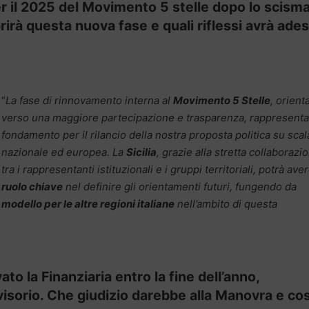
er il 2025 del Movimento 5 stelle dopo lo scism
rirà questa nuova fase e quali riflessi avrà ade
“
La fase di rinnovamento interna al
Movimento 5 Stelle
, orient
verso una maggiore partecipazione e trasparenza, rappresenta
fondamento per il rilancio della nostra proposta politica su scal
nazionale ed europea. La
Sicilia
, grazie alla stretta collaborazi
tra i rappresentanti istituzionali e i gruppi territoriali, potrà ave
ruolo chiave
nel definire gli orientamenti futuri, fungendo da
modello per le altre regioni italiane
nell’ambito di questa
to la Finanziaria entro la fine dell’anno,
visorio. Che giudizio darebbe alla Manovra e co