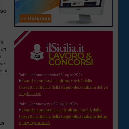
a
sso
ata
 un
a
one
re un
Pubblicazione: mercoledì 8 Luglio 2026
Bandi e concorsi: le ultime novità dalla
Gazzetta Ufficiale della Repubblica Italiana del 3 e
7 luglio 2026
Pubblicazione: venerdì 3 Luglio 2026
Bandi e concorsi: ecco le ultime novità dalla
Gazzetta Ufficiale della Repubblica Italiana del 26
sa
e 30 giugno 2026