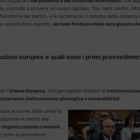
toci ha parlato
del presente e del futuro del Movimento
, che do
, è pronto a scrivere un nuovo capitolo. Tra i temi cardini, oltr
a fisionomia del partito, vi è certamente il sistema delle alleanze 
su quest’ultimo aspetto,
un ruolo fondamentale sarà giocato da
ituzioni europee e quali sono i primi provvedimen
er l’
Unione Europea
, che perseguirà obiettivi di
trasformazion
forzamento dell’autonomia strategica e competitività
“.
ntare le nuove sfide come la
islazione in merito alla
l’
organizzazione criminale
,
o sotto la presidenza