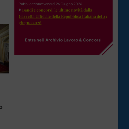
Pubblicazione: venerdì 26 Giugno 2026
Bandi e concorsi: le ultime novità dalla
Gazzetta Ufficiale della Repubblica Italiana del 23
giugno 2026
Entra nell'Archivio Lavoro & Concorsi
do