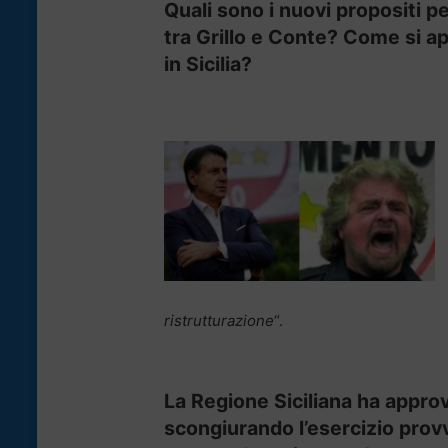
Quali sono i nuovi propositi p
tra Grillo e Conte? Come si ap
in Sicilia?
ristrutturazione
“.
La Regione Siciliana ha approva
scongiurando l’esercizio prov