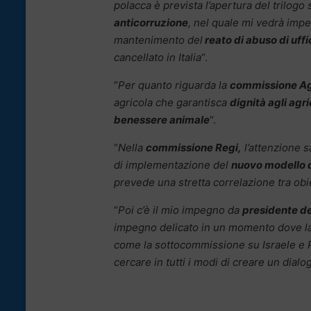
polacca è prevista l’apertura del trilogo 
anticorruzione
, nel quale mi vedrà imp
mantenimento del
reato di abuso di uffi
cancellato in Italia
“.
“
Per quanto riguarda la
commissione Ag
agricola che garantisca
dignità agli agri
benessere animale
“.
“
Nella
commissione Regi,
l’attenzione s
di implementazione del
nuovo modello d
prevede una stretta correlazione tra obie
“
Poi c’è il mio impegno da
presidente d
impegno delicato in un momento dove la s
come la sottocommissione su Israele e 
cercare in tutti i modi di creare un dialo