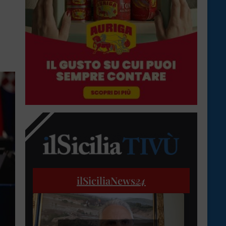
ilSiciliaNews
24