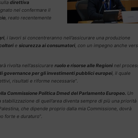
sulla
direttiva
egnato nel confermare il
cio
, reato recentemente
ri
, i lavori si concentreranno nell’assicurare una produzione
coltori
e
sicurezza ai consumatori
, con un impegno anche verso
arà rivolta nell’assicurare
ruolo e risorse alle Regioni
nel proces
i governance per gli investimenti pubblici europei
, il quale
ttivi, risultati e riforme necessarie
“.
ella Commissione Politica Dmed del Parlamento Europeo.
Un
tabilizzazione di quell’area diventa sempre di più una priorità 
Palestina, che dipende proprio dalla mia Commissione, dovrà
go forte e duraturo
“.