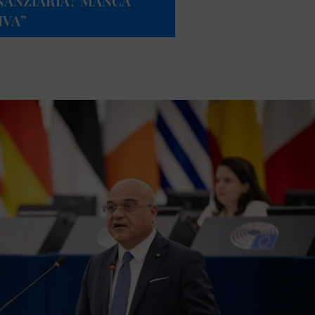
INANZIARIA? MANCA
IVA”