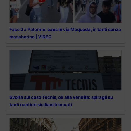
Fase 2 a Palermo: caos in via Maqueda, in tanti senza
mascherine | VIDEO
Svolta sul caso Tecnis, ok alla vendita: spiragli su
tanti cantieri siciliani bloccati