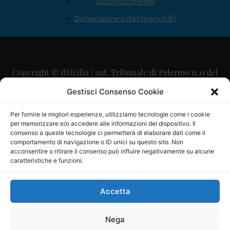
Disconoscimento
Dichiarazione sulla Privacy (UE)
Copyright © ilSicilia | aut. Tribunale di Palermo n.11 del
29/09/2015
Gestisci Consenso Cookie
Editore: Mercurio Comunicazione Soc. Coop. A.R.L.
Per fornire le migliori esperienze, utilizziamo tecnologie come i cookie
per memorizzare e/o accedere alle informazioni del dispositivo. Il
Direttore Editoriale: Maurizio Scaglione
consenso a queste tecnologie ci permetterà di elaborare dati come il
comportamento di navigazione o ID unici su questo sito. Non
Direttore Responsabile: Maria Calabrese
acconsentire o ritirare il consenso può influire negativamente su alcune
caratteristiche e funzioni.
p.zza Sant’Oliva, 9 – 90141 – Palermo – 091335557
P.IVA: 06334930820
Accetta
Mercurio Comunicazione Società Cooperativa a r.l. è
iscritta al Registro degli Operatori di Comunicazione al
Nega
numero 26988