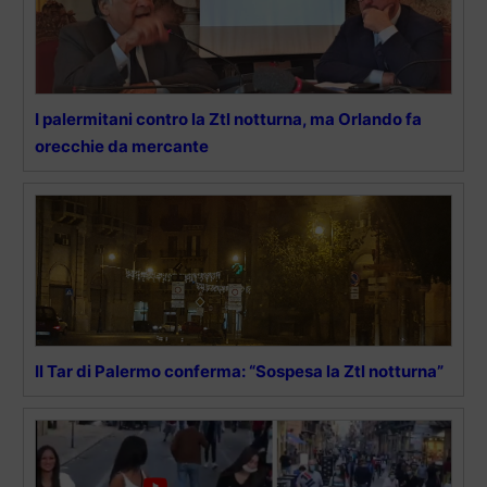
I palermitani contro la Ztl notturna, ma Orlando fa
orecchie da mercante
Il Tar di Palermo conferma: “Sospesa la Ztl notturna”