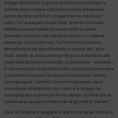
al largo della Sicilia, e gia’ tra qualche ora comincera’ a
soffiare vento e acqua sull’isola, tornando a flagellarla.
Apollo portera’ venti forti, piogge intense ma durera’
meno. Lo ha spiegato Guido Guidi, tenente colonnello
dell’Aeronautica militare fornendo all’AGI le ultime
previsioni sull’arrivo del ciclone in Sicilia e in Calabria,
atteso per le prossime ore. “Un minimo di pressione
atmosferica si sta approfondendo in queste ore”, dice
Guidi. Apollo “e’ ancora al largo ma si sta avvicinando alle
coste della Sicilia sud-orientale. La previsione – continua –
e’ che arrivi sulle coste della Sicilia, e poi possa riprendere
a scendere verso sud: dunque con la parte piu’ intensa
forse giungera’ a lambire il territorio nazionale, ma lo
interessera’ direttamente con i venti e le piogge che
accompagnano la parte periferica. Questo accadra’ gia’ da
questa sera, da questa notte e per la giornata di domani”.
Sara’ un fenomeno peggiore di quello che ha gia’ messo in