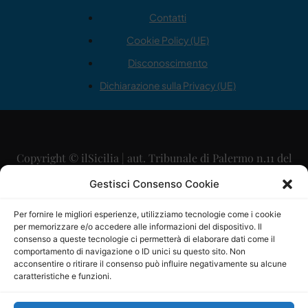
Contatti
Cookie Policy (UE)
Disconoscimento
Dichiarazione sulla Privacy (UE)
Copyright © ilSicilia | aut. Tribunale di Palermo n.11 del
29/09/2015
Gestisci Consenso Cookie
Editore: Mercurio Comunicazione Soc. Coop. A.R.L.
Per fornire le migliori esperienze, utilizziamo tecnologie come i cookie
per memorizzare e/o accedere alle informazioni del dispositivo. Il
Direttore Editoriale: Maurizio Scaglione
consenso a queste tecnologie ci permetterà di elaborare dati come il
comportamento di navigazione o ID unici su questo sito. Non
Direttore Responsabile: Maria Calabrese
acconsentire o ritirare il consenso può influire negativamente su alcune
caratteristiche e funzioni.
p.zza Sant’Oliva, 9 – 90141 – Palermo – 091335557