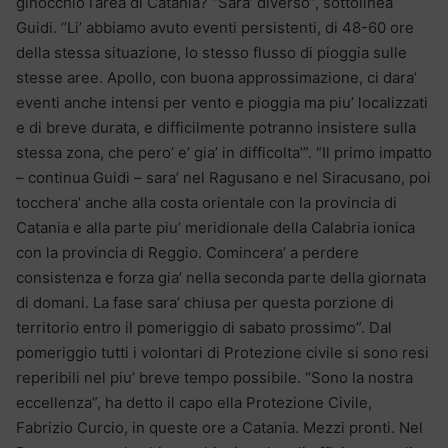
ginocchio l’area di Catania? “Sara’ diverso”, sottolinea
Guidi. “Li’ abbiamo avuto eventi persistenti, di 48-60 ore
della stessa situazione, lo stesso flusso di pioggia sulle
stesse aree. Apollo, con buona approssimazione, ci dara’
eventi anche intensi per vento e pioggia ma piu’ localizzati
e di breve durata, e difficilmente potranno insistere sulla
stessa zona, che pero’ e’ gia’ in difficolta’”. “Il primo impatto
– continua Guidi – sara’ nel Ragusano e nel Siracusano, poi
tocchera’ anche alla costa orientale con la provincia di
Catania e alla parte piu’ meridionale della Calabria ionica
con la provincia di Reggio. Comincera’ a perdere
consistenza e forza gia’ nella seconda parte della giornata
di domani. La fase sara’ chiusa per questa porzione di
territorio entro il pomeriggio di sabato prossimo”. Dal
pomeriggio tutti i volontari di Protezione civile si sono resi
reperibili nel piu’ breve tempo possibile. “Sono la nostra
eccellenza”, ha detto il capo ella Protezione Civile,
Fabrizio Curcio, in queste ore a Catania. Mezzi pronti. Nel