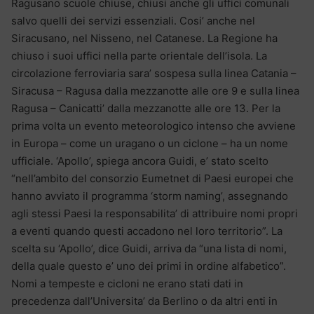
Ragusano scuole chiuse, chiusi anche gli uffici comunali
salvo quelli dei servizi essenziali. Cosi’ anche nel
Siracusano, nel Nisseno, nel Catanese. La Regione ha
chiuso i suoi uffici nella parte orientale dell’isola. La
circolazione ferroviaria sara’ sospesa sulla linea Catania –
Siracusa – Ragusa dalla mezzanotte alle ore 9 e sulla linea
Ragusa – Canicatti’ dalla mezzanotte alle ore 13. Per la
prima volta un evento meteorologico intenso che avviene
in Europa – come un uragano o un ciclone – ha un nome
ufficiale. ‘Apollo’, spiega ancora Guidi, e’ stato scelto
“nell’ambito del consorzio Eumetnet di Paesi europei che
hanno avviato il programma ‘storm naming’, assegnando
agli stessi Paesi la responsabilita’ di attribuire nomi propri
a eventi quando questi accadono nel loro territorio”. La
scelta su ‘Apollo’, dice Guidi, arriva da “una lista di nomi,
della quale questo e’ uno dei primi in ordine alfabetico”.
Nomi a tempeste e cicloni ne erano stati dati in
precedenza dall’Universita’ da Berlino o da altri enti in