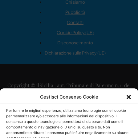
Chi siamo
Pubblicità
Contatti
Cookie Policy (UE)
Disconoscimento
Dichiarazione sulla Privacy (UE)
Copyright © ilSicilia | aut. Tribunale di Palermo n.11 del
29/09/2015
Gestisci Consenso Cookie
Editore: Mercurio Comunicazione Soc. Coop. A.R.L.
Per fornire le migliori esperienze, utilizziamo tecnologie come i cookie
per memorizzare e/o accedere alle informazioni del dispositivo. Il
Direttore Editoriale: Maurizio Scaglione
consenso a queste tecnologie ci permetterà di elaborare dati come il
comportamento di navigazione o ID unici su questo sito. Non
Direttore Responsabile: Maria Calabrese
acconsentire o ritirare il consenso può influire negativamente su alcune