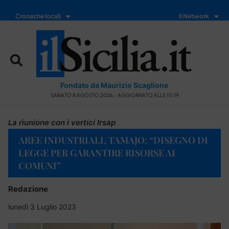
Cronache locali
Il Network
Fondato da Maurizio Scaglione
SABATO 8 AGOSTO 2026 - AGGIORNATO ALLE 10:19
La riunione con i vertici Irsap
AREE INDUSTRIALI, TAMAJO: “DISEGNO DI
LEGGE PER GARANTIRE RISORSE AI
COMUNI”
Redazione
lunedì 3 Luglio 2023