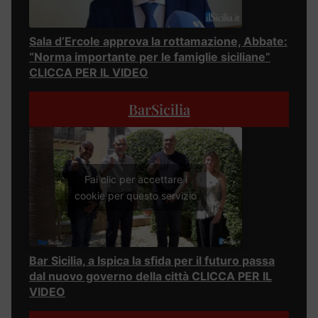
Sala d’Ercole approva la rottamazione, Abbate:
“Norma importante per le famiglie siciliane”
CLICCA PER IL VIDEO
BarSicilia
Fai clic per accettare i
cookie per questo servizio
Bar Sicilia, a Ispica la sfida per il futuro passa
dal nuovo governo della città CLICCA PER IL
VIDEO