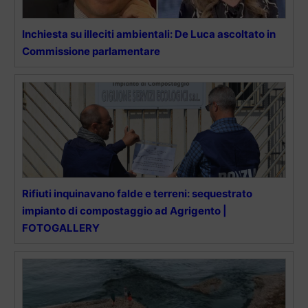
Inchiesta su illeciti ambientali: De Luca ascoltato in
Commissione parlamentare
Rifiuti inquinavano falde e terreni: sequestrato
impianto di compostaggio ad Agrigento |
FOTOGALLERY