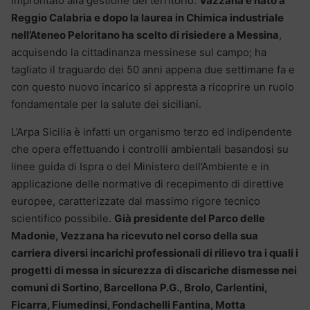
improntato alla gestione del territorio.
Vazzana è nato a
Reggio Calabria e dopo la laurea in Chimica industriale
nell’Ateneo Peloritano ha scelto di risiedere a Messina
,
acquisendo la cittadinanza messinese sul campo; ha
tagliato il traguardo dei 50 anni appena due settimane fa e
con questo nuovo incarico si appresta a ricoprire un ruolo
fondamentale per la salute dei siciliani.
L’Arpa Sicilia è infatti un organismo terzo ed indipendente
che opera effettuando i controlli ambientali basandosi su
linee guida di Ispra o del Ministero dell’Ambiente e in
applicazione delle normative di recepimento di direttive
europee, caratterizzate dal massimo rigore tecnico
scientifico possibile.
Già presidente del Parco delle
Madonie, Vezzana ha ricevuto nel corso della sua
carriera diversi incarichi professionali di rilievo tra i quali i
progetti di messa in sicurezza di discariche dismesse nei
comuni di Sortino, Barcellona P.G., Brolo, Carlentini,
Ficarra, Fiumedinsi, Fondachelli Fantina, Motta