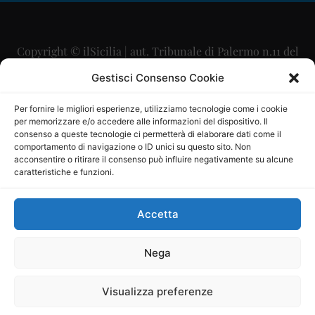
Copyright © ilSicilia | aut. Tribunale di Palermo n.11 del
29/09/2015
Gestisci Consenso Cookie
Editore: Mercurio Comunicazione Soc. Coop. A.R.L.
Per fornire le migliori esperienze, utilizziamo tecnologie come i cookie
per memorizzare e/o accedere alle informazioni del dispositivo. Il
Direttore Editoriale: Maurizio Scaglione
consenso a queste tecnologie ci permetterà di elaborare dati come il
comportamento di navigazione o ID unici su questo sito. Non
Direttore Responsabile: Maria Calabrese
acconsentire o ritirare il consenso può influire negativamente su alcune
caratteristiche e funzioni.
p.zza Sant’Oliva, 9 – 90141 – Palermo – 091335557
P.IVA: 06334930820
Accetta
Mercurio Comunicazione Società Cooperativa a r.l. è
iscritta al Registro degli Operatori di Comunicazione al
Nega
numero 26988
Visualizza preferenze
Sito gestito da
La Digitale srl
–
info@ladigitale.it