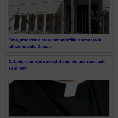
Enna, processo a prete per pedofilia: ammessa la
citazione della Diocesi
Catania, sacerdote arrestato per violenza sessuale
su minori