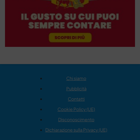
Chi siamo
Pubblicità
Contatti
Cookie Policy (UE)
Disconoscimento
Dichiarazione sulla Privacy (UE)