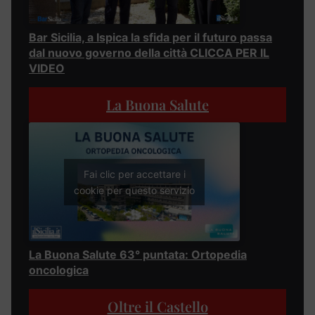
Bar Sicilia, a Ispica la sfida per il futuro passa
dal nuovo governo della città CLICCA PER IL
VIDEO
La Buona Salute
Fai clic per accettare i
cookie per questo servizio
La Buona Salute 63° puntata: Ortopedia
oncologica
Oltre il Castello