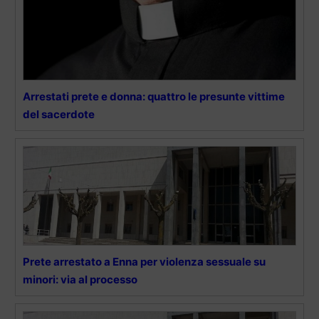
Arrestati prete e donna: quattro le presunte vittime
del sacerdote
Prete arrestato a Enna per violenza sessuale su
minori: via al processo