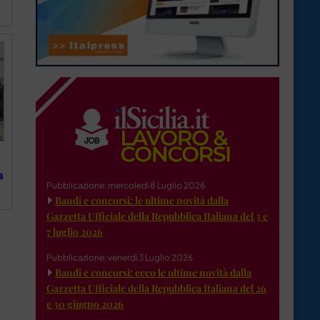
a
Pubblicazione: mercoledì 8 Luglio 2026
Bandi e concorsi: le ultime novità dalla
Gazzetta Ufficiale della Repubblica Italiana del 3 e
7 luglio 2026
Pubblicazione: venerdì 3 Luglio 2026
Bandi e concorsi: ecco le ultime novità dalla
Gazzetta Ufficiale della Repubblica Italiana del 26
e 30 giugno 2026