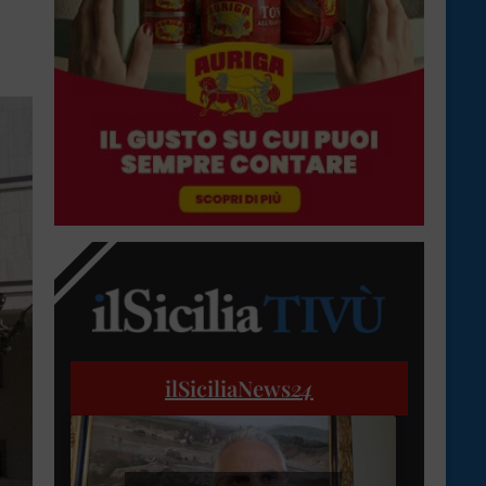
ilSiciliaNews
24