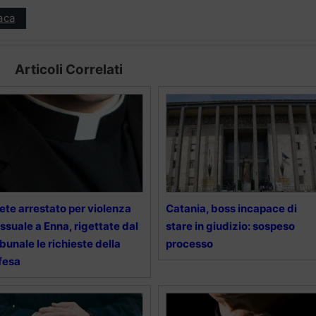
aca
Articoli Correlati
ete arrestato per violenza
Catania, boss incapace di
ssuale a Enna, rigettate dal
stare in giudizio: sospeso
ibunale le richieste della
processo
fesa