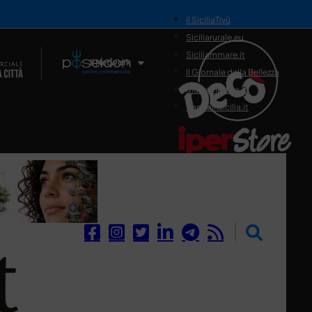
il SiciliaTivù
Siciliarurale.eu
Siciliammare.it
Il Network
Il Giornale della Bellezza
Siciliamedica.it
Sanitainsicilia.it