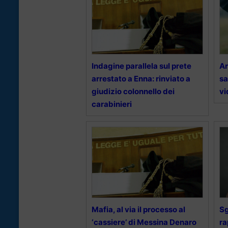
Indagine parallela sul prete
Ar
arrestato a Enna: rinviato a
sa
giudizio colonnello dei
vi
carabinieri
Mafia, al via il processo al
S
‘cassiere’ di Messina Denaro
ra