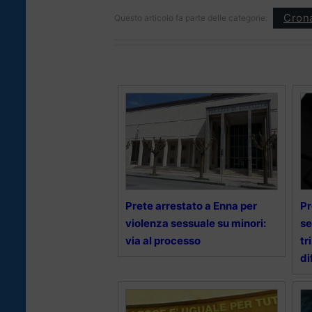
Cron
Questo articolo fa parte delle categorie:
Prete arrestato a Enna per
Pr
violenza sessuale su minori:
se
via al processo
tr
di