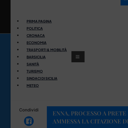
PRIMA PAGINA
POLITICA
CRONACA
ECONOMIA
TRASPORTI & MOBILITÀ
BARSICILIA
SANITÀ
TURISMO
SINDACI DI SICILIA
METEO
Condividi
ENNA, PROCESSO A PRETE 
AMMESSA LA CITAZIONE D