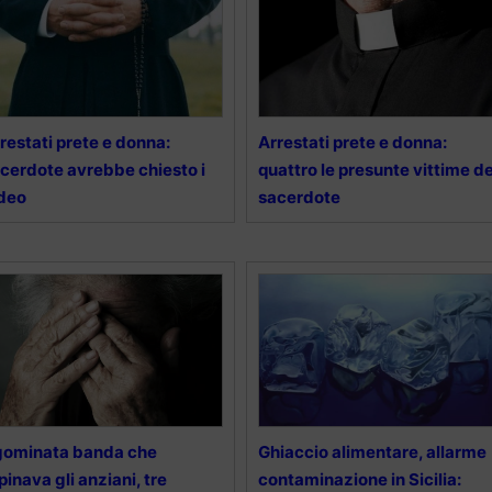
restati prete e donna:
Arrestati prete e donna:
cerdote avrebbe chiesto i
quattro le presunte vittime de
deo
sacerdote
gominata banda che
Ghiaccio alimentare, allarme
pinava gli anziani, tre
contaminazione in Sicilia: