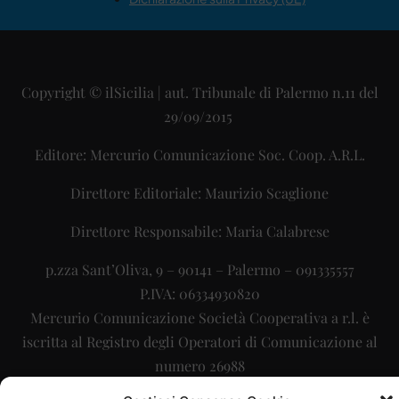
Copyright © ilSicilia | aut. Tribunale di Palermo n.11 del
29/09/2015
Editore: Mercurio Comunicazione Soc. Coop. A.R.L.
Direttore Editoriale: Maurizio Scaglione
Direttore Responsabile: Maria Calabrese
p.zza Sant’Oliva, 9 – 90141 – Palermo – 091335557
P.IVA: 06334930820
Mercurio Comunicazione Società Cooperativa a r.l. è
iscritta al Registro degli Operatori di Comunicazione al
numero 26988