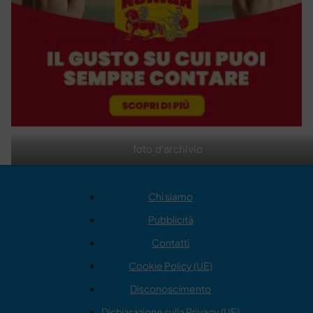
foto d'archivio
Chi siamo
Pubblicità
Contatti
Cookie Policy (UE)
Disconoscimento
Dichiarazione sulla Privacy (UE)