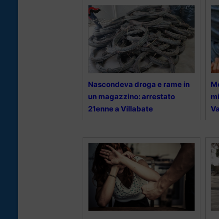
Nascondeva droga e rame in
Mo
un magazzino: arrestato
mi
21enne a Villabate
Va