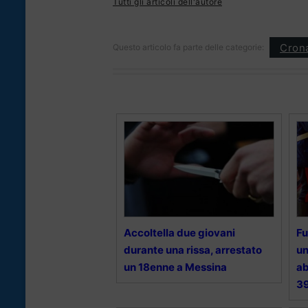
Tutti gli articoli dell'autore
Cron
Questo articolo fa parte delle categorie:
Accoltella due giovani
Fu
durante una rissa, arrestato
un
un 18enne a Messina
ab
39