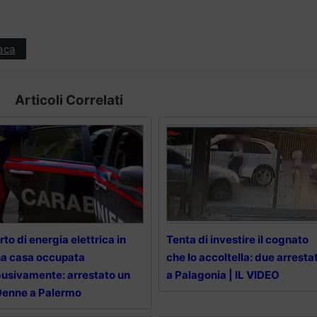
aca
Articoli Correlati
rto di energia elettrica in
Tenta di investire il cognato
a casa occupata
che lo accoltella: due arrestat
usivamente: arrestato un
a Palagonia | IL VIDEO
enne a Palermo