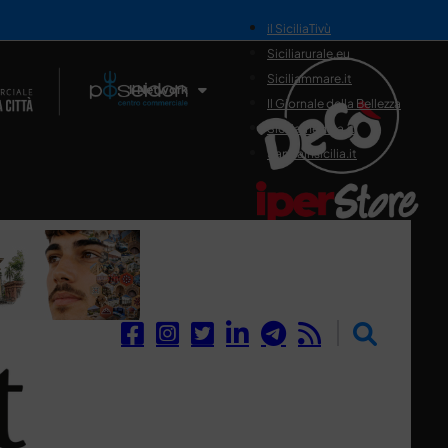
il SiciliaTivù
Siciliarurale.eu
Siciliammare.it
Il Network
Il Giornale della Bellezza
Siciliamedica.it
Sanitainsicilia.it