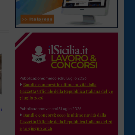
Pubblicazione: mercoledì 8 Luglio 2026
Bandi e concorsi: le ultime novità dalla
Gazzetta Ufficiale della Repubblica Italiana del 3 e
7 luglio 2026
Pubblicazione: venerdì 3 Luglio 2026
i
Bandi e concorsi: ecco le ultime novità dalla
Gazzetta Ufficiale della Repubblica Italiana del 26
e 30 giugno 2026