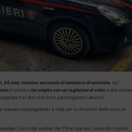
, 34 anni, tunisino
accusato di tentativo di omicidio
. Ieri
ermo
il tunisino
ha colpito con un taglierino al volto
e alla schie
coppiata tra i due che sono parcheggiatori abusivi.
e stavano passeggiando è nata per la divisione della zona da
’ospedale Civico dai sanitari del 118 e operato. Secondo il primo