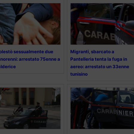
lestò sessualmente due
Migranti, sbarcato a
norenni: arrestato 75enne a
Pantelleria tenta la fuga in
lderice
aereo: arrestato un 33enne
tunisino