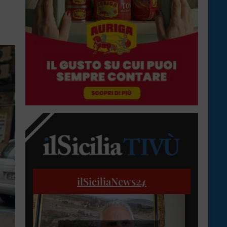
ilSiciliaNews
24