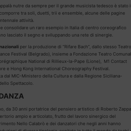
ppalà nutre da sempre per il grande musicista tedesco è stato i
comporre tra soli, duetti, trii e ensemble, alcune delle pagine
ntennale attività.
 consolidare un raro esempio in Italia di centro coreografico
no lasciato il segno e sviluppando una rete di sinergie.
rnazionali
per la produzione di “Rifare Bach”, dallo stesso Teatr
Dance Festival (Belgrado), insieme a Fondazione Teatro Comunal
régraphique National di Rillieux-la-Pape (Lione), M1 Contact
re e Hong Kong International Choreography Festival.
dal MIC-Ministero della Cultura e dalla Regione Siciliana-
dello Spettacolo.
 DANZA
, da 30 anni portatrice del pensiero artistico di Roberto Zappa
pertorio ampio e articolato, frutto del lavoro sinergico del
rimento Nello Calabrò e dei danzatori che negli anni hanno
duzioni di diversa tipologia, ospitate in tutto il mondo da teatri 