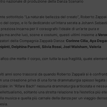
entro nazionale di produzione della Danza Scenario
nte sottotitolo “La naturale bellezza del creato”, Roberto Zappal
ggio del corpo, e lo fa dedicando un’intera serata a Johann Sebast
 preziosa incarna per il coreografo l’ideale di un’arte pura e
egia ma anche luci, scene e costumi, questi ultimi insieme a
Vero
anzatori della Compagnia Zappalà Danza:
Corinne Cilia, Aya Degan
ipinti, Delphina Parenti, Silvia Rossi, Joel Walsham, Valeria
fico che mette il corpo, con tutta la sua fragilità, quale elemen
lti anni sono trascorsi da quando Roberto Zappalà si è confron
n una creazione priva di una forte drammaturgia spesso legata 
ciale: in “Rifare Bach” nessuna drammaturgia articolata e nessu
tellettualismo, soltanto una stretta relazione tra l’estetica più et
lla musica e quella più carnale della danza per un viaggio denso
esia.