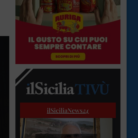
ilSiciliaNews
24