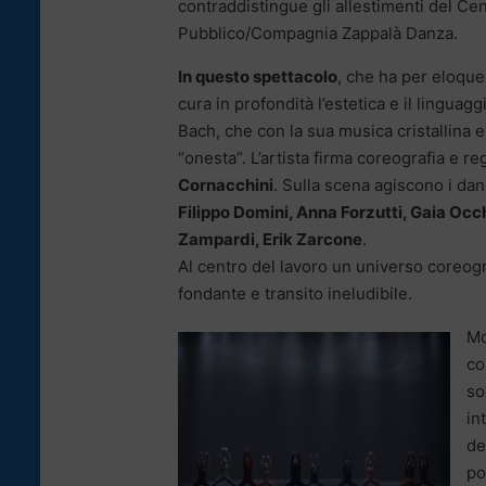
contraddistingue gli allestimenti del C
Pubblico/Compagnia Zappalà Danza.
In questo spettacolo
, che ha per eloque
cura in profondità l’estetica e il lingua
Bach, che con la sua musica cristallina e
“onesta”. L’artista firma coreografia e r
Cornacchini
. Sulla scena agiscono i d
Filippo Domini, Anna Forzutti, Gaia Occh
Zampardi, Erik Zarcone
.
Al centro del lavoro un universo coreogra
fondante e transito ineludibile.
Mo
co
so
in
de
po