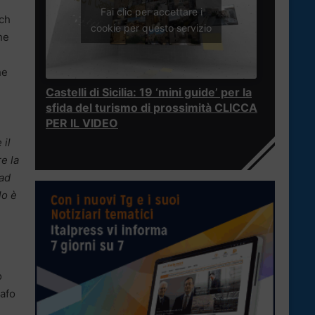
Fai clic per accettare i
ach
cookie per questo servizio
he
he
Castelli di Sicilia: 19 ‘mini guide’ per la
sfida del turismo di prossimità CLICCA
PER IL VIDEO
 il
e la
 ad
lo è
o
rafo