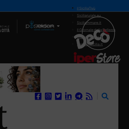
il SiciliaTivù
Siciliarurale.eu
Siciliammare.it
Il Network
Il Giornale della Bellezza
Siciliamedica.it
Sanitainsicilia.it