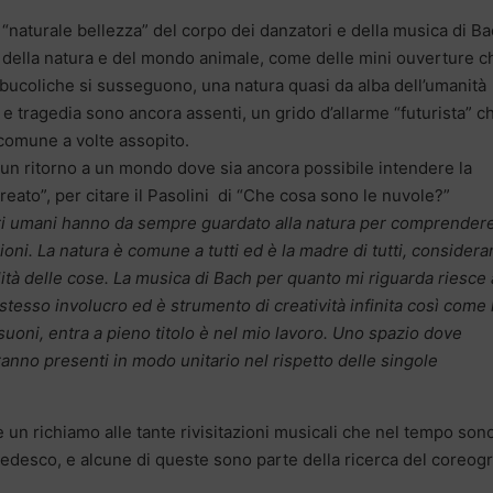
 “naturale bellezza” del corpo dei danzatori e della musica di B
i della natura e del mondo animale, come delle mini ouverture c
bucoliche si susseguono, una natura quasi da alba dell’umanità
a e tragedia sono ancora assenti, un grido d’allarme “futurista” c
e comune a volte assopito.
er un ritorno a un mondo dove sia ancora possibile intendere la
reato”, per citare il Pasolini di “Che cosa sono le nuvole?”
ri umani hanno da sempre guardato alla natura per comprendere
ioni. La natura è comune a tutti ed è la madre di tutti, considerar
lità delle cose. La musica di Bach per quanto mi riguarda riesce
stesso involucro ed è strumento di creatività infinita così come 
 suoni, entra a pieno titolo è nel mio lavoro. Uno spazio dove
ranno presenti in modo unitario nel rispetto delle singole
e un richiamo alle tante rivisitazioni musicali che nel tempo son
tedesco, e alcune di queste sono parte della ricerca del coreog