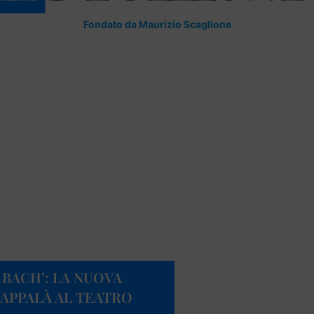
Fondato da Maurizio Scaglione
 BACH’: LA NUOVA
APPALÀ AL TEATRO