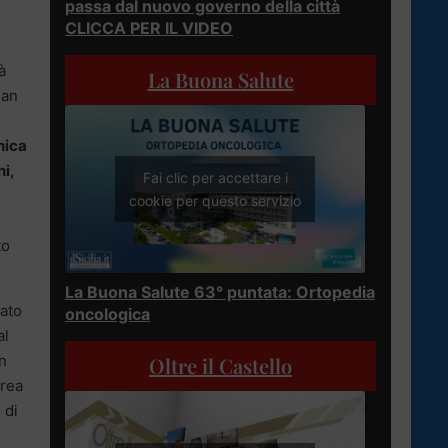
passa dal nuovo governo della città
CLICCA PER IL VIDEO
à
La Buona Salute
ian
nica
i,
Fai clic per accettare i
cookie per questo servizio
to
La Buona Salute 63° puntata: Ortopedia
tato
oncologica
al
n
Oltre il Castello
erea
 di