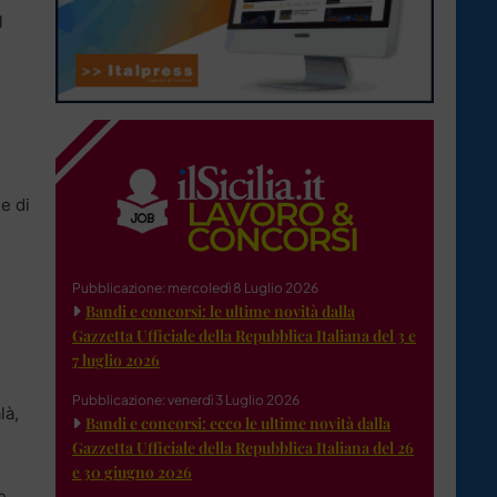
l
o
e di
Pubblicazione: mercoledì 8 Luglio 2026
Bandi e concorsi: le ultime novità dalla
Gazzetta Ufficiale della Repubblica Italiana del 3 e
7 luglio 2026
Pubblicazione: venerdì 3 Luglio 2026
là,
Bandi e concorsi: ecco le ultime novità dalla
Gazzetta Ufficiale della Repubblica Italiana del 26
e 30 giugno 2026
e