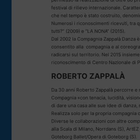
festival di rilievo internazionale. Carat
che nel tempo è stato costruito, deno
Numerosi i riconoscimenti ricevuti, tra 
tutti?” (2009) e “LA NONA” (2015).
Dal 2002 la Compagnia Zappalà Danza è 
consentito alla compagnia e al coreograf
radicarsi sul territorio. Nel 2015 insiem
riconoscimento di Centro Nazionale di Pr
ROBERTO ZAPPALÀ
Da 30 anni Roberto Zappalà percorre e r
Compagnia «con tenacia, lucidità, visione
di dare una casa alle sue idee di danza, 
Realizza solo per la propria compagnia o
Diverse le collaborazioni con altre compa
alla Scala di Milano, Norrdans (S), Art
Goteborg Ballet/Opera di Goteborg (S).