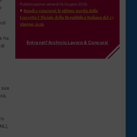
Pubblicazione: venerdì 26 Giugno 2026
o
Bandi e concorsi: le ultime novità dalla
Gazzetta Ufficiale della Repubblica Italiana del 23
voti
giugno 2026
e ha
Entra nell'Archivio Lavoro & Concorsi
 di
a sua
ica,
ro
NL),