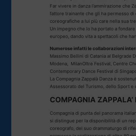
Far vivere in danza l’ammirazione che Za
fattore trainante che gli ha permesso di 
coreografiche a lui più care nella sua tre
Un impegno che lo ha portato a fondare e
europeo, dando vita a spettacoli che han
Numerose infatti le collaborazioni inte
Massimo Bellini di Catania al Belgrade 
Modena, MilanOltre Festival, Centre Cho
Contemporary Dance Festival di Singapo
La Compagnia Zappalà Danza è sostenuta 
Assessorato del Turismo, dello Sport e 
COMPAGNIA ZAPPALA’
Compagnia di punta del panorama italiano
si distingue per la disponibilità di un re
coreografo, del suo drammaturgo di rife
permesso la realizzazione di oltre 80 pro