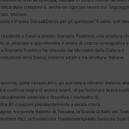
teristica delle creazioni è anche un rigoroso lavoro sul linguaggi
minato MoDem.
questi il Premio Danza&Danza per gli spettacoli “A.semu tutti de
residente a Catania presso Scenario Pubblico, una struttura ch
o di ampliare e approfondire il lavoro di ricerca coreografica e
e a Scenario Pubblico ha ottenuto dal Ministero della Cultura il
oduzione della Danza, insieme ad altre tre strutture Italiane.
acconta, come nessun altro, un sud vivo e vibrante insieme all
 e continua voglia di andare avanti, di perfezionare la sua poet
naturalmente umanista e filosofica.» (delteatro.it).
ltre 80 creazioni prevalentemente a serata intera.
gnie, tra queste Balletto di Toscana, la Scuola di Ballo del Teat
EZ Arnhem (NL), la Fondazione Theaterwerkplaats Generale Oost (