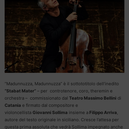
“Madunnuzza, Madunnuzza” è il sottototitolo dell’inedito
“Stabat Mater”
– per controtenore, coro, theremin e
orchestra – commissionato dal
Teatro Massimo Bellini
di
Catania
e firmato dal compositore e
violoncellista
Giovanni Sollima
insieme a
Filippo Arriva
,
autore del testo originale in siciliano. Cresce l’attesa per
questa prima assoluta che vedrà Sollima impegnato anche