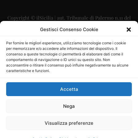
Copyright © ilSicilia | aut. Tribunale di Palermo n.11 del
29/09/2015
Gestisci Consenso Cookie
Editore: Mercurio Comunicazione Soc. Coop. A.R.L.
Per fornire le migliori esperienze, utilizziamo tecnologie come i cookie
per memorizzare e/o accedere alle informazioni del dispositivo. Il
Direttore Editoriale: Maurizio Scaglione
consenso a queste tecnologie ci permetterà di elaborare dati come il
comportamento di navigazione o ID unici su questo sito. Non
Direttore Responsabile: Maria Calabrese
acconsentire o ritirare il consenso può influire negativamente su alcune
caratteristiche e funzioni.
p.zza Sant’Oliva, 9 – 90141 – Palermo – 091335557
P.IVA: 06334930820
Accetta
Mercurio Comunicazione Società Cooperativa a r.l. è
iscritta al Registro degli Operatori di Comunicazione al
Nega
numero 26988
Visualizza preferenze
Sito gestito da
La Digitale srl
–
info@ladigitale.it