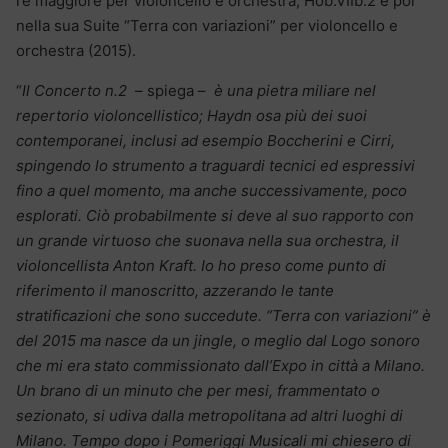
re maggiore per violoncello e orchestra, Hob:VIIb:2 e poi
nella sua Suite “Terra con variazioni” per violoncello e
orchestra (2015).
“
Il Concerto n.2
– spiega –
è una pietra miliare nel
repertorio violoncellistico; Haydn osa più dei suoi
contemporanei, inclusi ad esempio Boccherini e Cirri,
spingendo lo strumento a traguardi tecnici ed espressivi
fino a quel momento, ma anche successivamente, poco
esplorati. Ciò probabilmente si deve al suo rapporto con
un grande virtuoso che suonava nella sua orchestra, il
violoncellista Anton Kraft. Io ho preso come punto di
riferimento il manoscritto, azzerando le tante
stratificazioni che sono succedute. “Terra con variazioni” è
del 2015 ma nasce da un jingle, o meglio dal Logo sonoro
che mi era stato commissionato dall’Expo in città a Milano.
Un brano di un minuto che per mesi, frammentato o
sezionato, si udiva dalla metropolitana ad altri luoghi di
Milano. Tempo dopo i Pomeriggi Musicali mi chiesero di