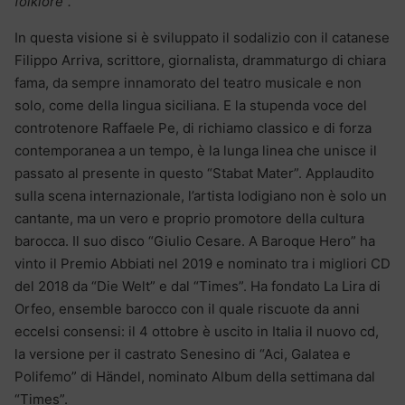
folklore”.
In questa visione si è sviluppato il sodalizio con il catanese
Filippo Arriva, scrittore, giornalista, drammaturgo di chiara
fama, da sempre innamorato del teatro musicale e non
solo, come della lingua siciliana. E la stupenda voce del
controtenore Raffaele Pe, di richiamo classico e di forza
contemporanea a un tempo, è la lunga linea che unisce il
passato al presente in questo “Stabat Mater”. Applaudito
sulla scena internazionale, l’artista lodigiano non è solo un
cantante, ma un vero e proprio promotore della cultura
barocca. Il suo disco “Giulio Cesare. A Baroque Hero” ha
vinto il Premio Abbiati nel 2019 e nominato tra i migliori CD
del 2018 da “Die Welt” e dal “Times”. Ha fondato La Lira di
Orfeo, ensemble barocco con il quale riscuote da anni
eccelsi consensi: il 4 ottobre è uscito in Italia il nuovo cd,
la versione per il castrato Senesino di “Aci, Galatea e
Polifemo” di Händel, nominato Album della settimana dal
“Times”.