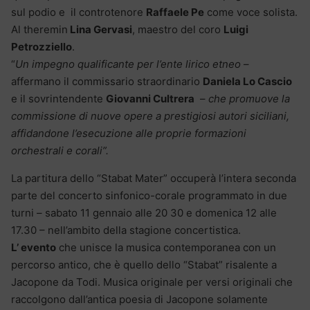
sul podio e il controtenore
Raffaele Pe
come voce solista.
Al theremin
Lina Gervasi
, maestro del coro
Luigi
Petrozziello
.
“
Un impegno qualificante per l’ente lirico etneo
–
affermano il commissario straordinario
Daniela Lo Cascio
e il sovrintendente
Giovanni Cultrera
–
che promuove la
commissione di nuove opere a prestigiosi autori siciliani,
affidandone l’esecuzione alle proprie formazioni
orchestrali e corali”.
La partitura dello “Stabat Mater” occuperà l’intera seconda
parte del concerto sinfonico-corale programmato in due
turni – sabato 11 gennaio alle 20 30 e domenica 12 alle
17.30 – nell’ambito della stagione concertistica.
L’ evento
che unisce la musica contemporanea con un
percorso antico, che è quello dello “Stabat” risalente a
Jacopone da Todi. Musica originale per versi originali che
raccolgono dall’antica poesia di Jacopone solamente