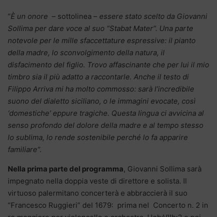
“
È un onore
– sottolinea –
essere stato scelto da Giovanni
Sollima per dare voce al suo “Stabat Mater”. Una parte
notevole per le mille sfaccettature espressive: il pianto
della madre, lo sconvolgimento della natura, il
disfacimento del figlio. Trovo affascinante che per lui il mio
timbro sia il più adatto a raccontarle. Anche il testo di
Filippo Arriva mi ha molto commosso: sarà l’incredibile
suono del dialetto siciliano, o le immagini evocate, così
‘domestiche’ eppure tragiche. Questa lingua ci avvicina al
senso profondo del dolore della madre e al tempo stesso
lo sublima, lo rende sostenibile perché lo fa apparire
familiare”.
Nella prima parte del programma
, Giovanni Sollima sarà
impegnato nella doppia veste di direttore e solista. Il
virtuoso palermitano concerterà e abbraccierà il suo
“Francesco Ruggieri” del 1679: prima nel Concerto n. 2 in