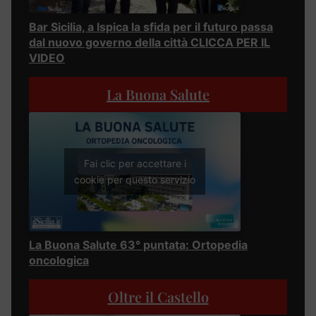
Bar Sicilia, a Ispica la sfida per il futuro passa
dal nuovo governo della città CLICCA PER IL
VIDEO
La Buona Salute
Fai clic per accettare i
cookie per questo servizio
La Buona Salute 63° puntata: Ortopedia
oncologica
Oltre il Castello