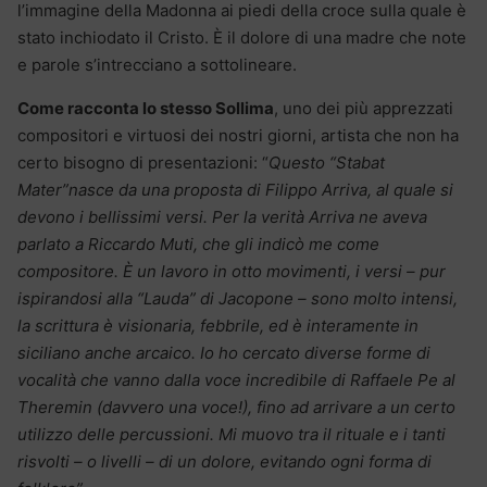
l’immagine della Madonna ai piedi della croce sulla quale è
stato inchiodato il Cristo. È il dolore di una madre che note
e parole s’intrecciano a sottolineare.
Come racconta lo stesso Sollima
, uno dei più apprezzati
compositori e virtuosi dei nostri giorni, artista che non ha
certo bisogno di presentazioni: “
Questo “Stabat
Mater”nasce da una proposta di Filippo Arriva, al quale si
devono i bellissimi versi. Per la verità Arriva ne aveva
parlato a Riccardo Muti, che gli indicò me come
compositore. È un lavoro in otto movimenti, i versi – pur
ispirandosi alla “Lauda” di Jacopone – sono molto intensi,
la scrittura è visionaria, febbrile, ed è interamente in
siciliano anche arcaico. Io ho cercato diverse forme di
vocalità che vanno dalla voce incredibile di Raffaele Pe al
Theremin (davvero una voce!), fino ad arrivare a un certo
utilizzo delle percussioni. Mi muovo tra il rituale e i tanti
risvolti – o livelli – di un dolore, evitando ogni forma di