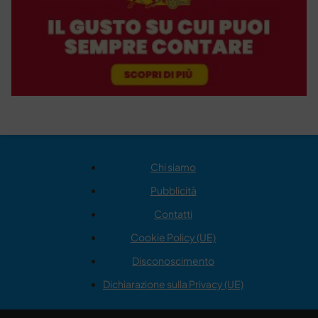
Chi siamo
Pubblicità
Contatti
Cookie Policy (UE)
Disconoscimento
Dichiarazione sulla Privacy (UE)