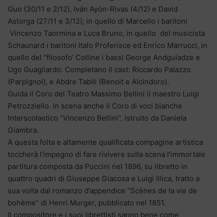
Guo (30/11 e 2/12), Iván Ayón-Rivas (4/12) e David
Astorga (27/11 e 3/12); in quello di Marcello i baritoni
Vincenzo Taormina e Luca Bruno, in quello del musicista
Schaunard i baritoni Italo Proferisce ed Enrico Marrucci, in
quello del “filosofo’ Colline i bassi George Andguladze e
Ugo Guagliardo. Completano il cast: Riccardo Palazzo
(Parpignol), e Abdre Tabili (Benoit e Alcindoro).
Guida il Coro del Teatro Massimo Bellini il maestro Luigi
Petrozziello. In scena anche il Coro di voci bianche
Interscolastico “Vincenzo Bellini”, istruito da Daniela
Giambra.
A questa folta e altamente qualificata compagine artistica
toccherà l’impegno di fare rivivere sulla scena l’immortale
partitura composta da Puccini nel 1896, su libretto in
quattro quadri di Giuseppe Giacosa e Luigi Illica, tratto a
sua volta dal romanzo d’appendice “Scènes de la vie de
bohème” di Henri Murger, pubblicato nel 1851.
Il compositore e i suoi librettisti sanno bene come