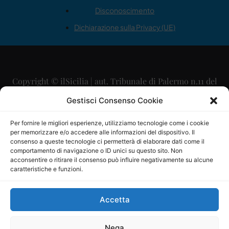
Disconoscimento
Dichiarazione sulla Privacy (UE)
Copyright © ilSicilia | aut. Tribunale di Palermo n.11 del
29/09/2015
Gestisci Consenso Cookie
Editore: Mercurio Comunicazione Soc. Coop. A.R.L.
Per fornire le migliori esperienze, utilizziamo tecnologie come i cookie
per memorizzare e/o accedere alle informazioni del dispositivo. Il
Direttore Editoriale: Maurizio Scaglione
consenso a queste tecnologie ci permetterà di elaborare dati come il
comportamento di navigazione o ID unici su questo sito. Non
Direttore Responsabile: Maria Calabrese
acconsentire o ritirare il consenso può influire negativamente su alcune
caratteristiche e funzioni.
p.zza Sant’Oliva, 9 – 90141 – Palermo – 091335557
P.IVA: 06334930820
Accetta
Mercurio Comunicazione Società Cooperativa a r.l. è
iscritta al Registro degli Operatori di Comunicazione al
Nega