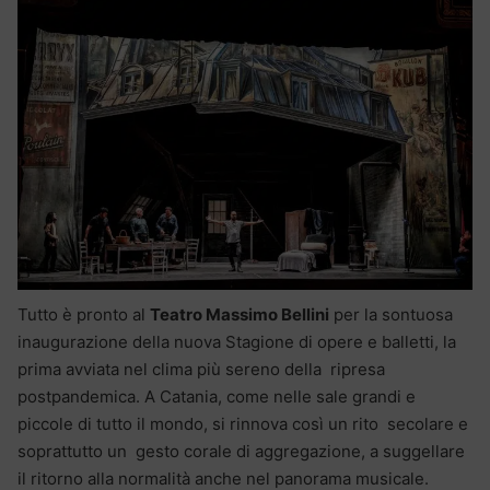
Tutto è pronto al
Teatro Massimo Bellini
per la sontuosa
inaugurazione della nuova Stagione di opere e balletti, la
prima avviata nel clima più sereno della ripresa
postpandemica. A Catania, come nelle sale grandi e
piccole di tutto il mondo, si rinnova così un rito secolare e
soprattutto un gesto corale di aggregazione, a suggellare
il ritorno alla normalità anche nel panorama musicale.