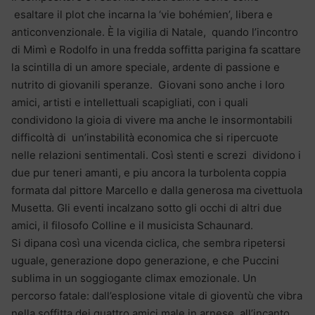
esaltare il plot che incarna la ‘vie bohémien’, libera e
anticonvenzionale. È la vigilia di Natale, quando l’incontro
di Mimì e Rodolfo in una fredda soffitta parigina fa scattare
la scintilla di un amore speciale, ardente di passione e
nutrito di giovanili speranze. Giovani sono anche i loro
amici, artisti e intellettuali scapigliati, con i quali
condividono la gioia di vivere ma anche le insormontabili
difficoltà di un’instabilità economica che si ripercuote
nelle relazioni sentimentali. Così stenti e screzi dividono i
due pur teneri amanti, e piu ancora la turbolenta coppia
formata dal pittore Marcello e dalla generosa ma civettuola
Musetta. Gli eventi incalzano sotto gli occhi di altri due
amici, il filosofo Colline e il musicista Schaunard.
Si dipana così una vicenda ciclica, che sembra ripetersi
uguale, generazione dopo generazione, e che Puccini
sublima in un soggiogante climax emozionale. Un
percorso fatale: dall’esplosione vitale di gioventù che vibra
nella soffitta dei quattro amici male in arnese all’incanto