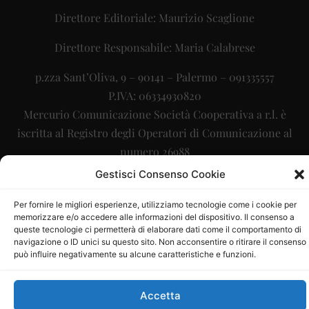
Direttore Editoriale: Maurizio Scaglione
Direttore Responsabile: Maria Calabrese
p.zza Sant’Oliva, 9 – 90141 – Palermo – 091335557
P.IVA: 06334930820
Mercurio Comunicazione Società Cooperativa a r.l. è
iscritta al Registro degli Operatori di Comunicazione al
numero 26988
Gestisci Consenso Cookie
Sito gestito da
La Digitale srl
–
info@ladigitale.it
Per fornire le migliori esperienze, utilizziamo tecnologie come i cookie per
memorizzare e/o accedere alle informazioni del dispositivo. Il consenso a
queste tecnologie ci permetterà di elaborare dati come il comportamento di
navigazione o ID unici su questo sito. Non acconsentire o ritirare il consenso
può influire negativamente su alcune caratteristiche e funzioni.
Accetta