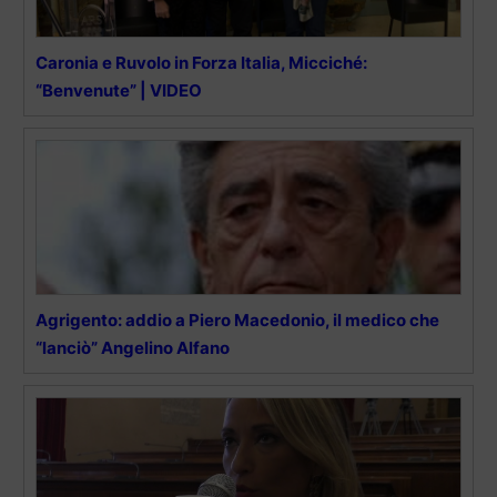
Caronia e Ruvolo in Forza Italia, Micciché:
“Benvenute” | VIDEO
Agrigento: addio a Piero Macedonio, il medico che
“lanciò” Angelino Alfano