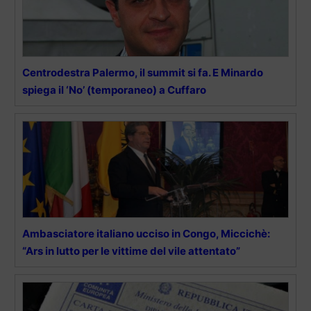
Centrodestra Palermo, il summit si fa. E Minardo
spiega il ‘No’ (temporaneo) a Cuffaro
Ambasciatore italiano ucciso in Congo, Miccichè:
“Ars in lutto per le vittime del vile attentato”