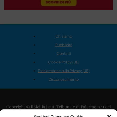
Chi siamo
Pubblicità
Contatti
Cookie Policy (UE)
Dichiarazione sulla Privacy (UE)
Disconoscimento
Copyright © ilSicilia | aut. Tribunale di Palermo n.11 del
29/09/2015
Gestisci Consenso Cookie