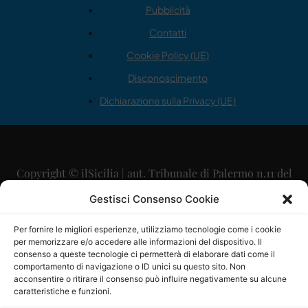
Pubblicità
Contatti
Cookie Policy (UE)
Disconoscimento
Dichiarazione sulla Privacy (UE)
Copyright © ilSicilia | aut. Tribunale di Palermo n.11 del
29/09/2015
Gestisci Consenso Cookie
Editore: Mercurio Comunicazione Soc. Coop. A.R.L.
Per fornire le migliori esperienze, utilizziamo tecnologie come i cookie
per memorizzare e/o accedere alle informazioni del dispositivo. Il
Direttore Editoriale: Maurizio Scaglione
consenso a queste tecnologie ci permetterà di elaborare dati come il
comportamento di navigazione o ID unici su questo sito. Non
Direttore Responsabile: Maria Calabrese
acconsentire o ritirare il consenso può influire negativamente su alcune
caratteristiche e funzioni.