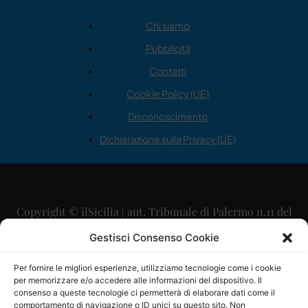
Chi siamo
Pubblicità
Contatti
Cookie Policy (UE)
Disconoscimento
Dichiarazione sulla Privacy (UE)
Copyright © ilSicilia | aut. Tribunale di Palermo n.11 del
29/09/2015
Gestisci Consenso Cookie
Editore: Mercurio Comunicazione Soc. Coop. A.R.L.
Per fornire le migliori esperienze, utilizziamo tecnologie come i cookie
per memorizzare e/o accedere alle informazioni del dispositivo. Il
Direttore Editoriale: Maurizio Scaglione
consenso a queste tecnologie ci permetterà di elaborare dati come il
comportamento di navigazione o ID unici su questo sito. Non