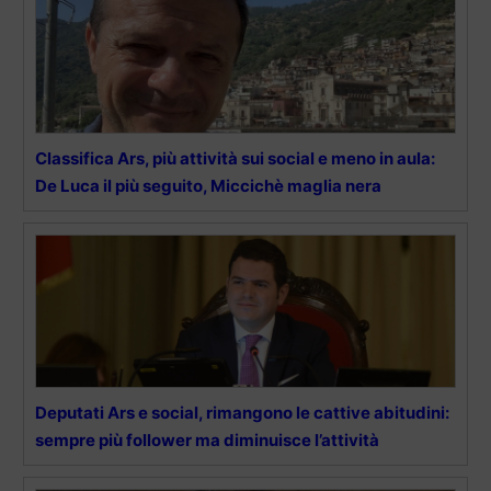
Classifica Ars, più attività sui social e meno in aula:
De Luca il più seguito, Miccichè maglia nera
Deputati Ars e social, rimangono le cattive abitudini:
sempre più follower ma diminuisce l’attività