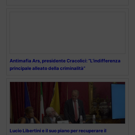
Antimafia Ars, presidente Cracolici: “L’indifferenza
principale alleato della criminalità”
Lucio Libertini e il suo piano per recuperare il