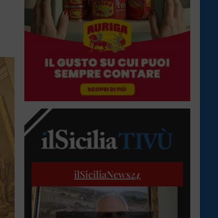
ilSiciliaNews
24