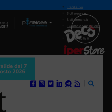
il SiciliaTivù
Siciliarurale.eu
Siciliammare.it
Il Network
Il Giornale della Bellezza
Siciliamedica.it
Sanitainsicilia.it