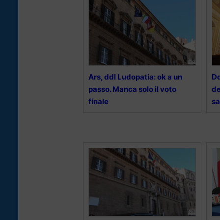
Ars, ddl Ludopatia: ok a un
Dd
passo. Manca solo il voto
de
finale
sa