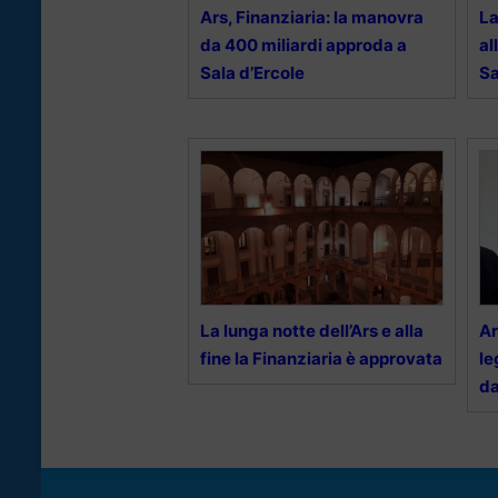
Ars, Finanziaria: la manovra
La
da 400 miliardi approda a
al
Sala d’Ercole
Sa
La lunga notte dell’Ars e alla
Ar
fine la Finanziaria è approvata
le
da