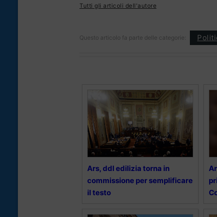
Tutti gli articoli dell'autore
Polit
Questo articolo fa parte delle categorie:
Ars, ddl edilizia torna in
Ar
commissione per semplificare
pr
il testo
Co