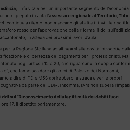
‘edilizia
, linfa vitale per un importante segmento dell’economia
a ben spiegato in aula l
‘assessore regionale al Territorio, Toto
li continua a rilento, non mancano gli stalli e i rinvii, le riscritt
maforo rosso per l’approvazione della riforma: il ddl sull’edilizia
accantonato, in attesa dei prossimi lavori d’aula.
 per la Regione Siciliana ad allinearsi alle novità introdotte dall
lificazione e di certezza dei pagamenti per i professionisti. Ma 
enute negli articoli 12 e 20, che riguardano la doppia conform
iale”, che fanno scaldare gli animi di Palazzo dei Normanni,
uanto a dire di PD e M5S aprirebbero la strada a veri e propri
’impugnativa da parte del CDM. Insomma, l’Ars non supera l’impas
ei
ddl sul “Riconoscimento della legittimità dei debiti fuori
e ore 17, il dibattito parlamentare.