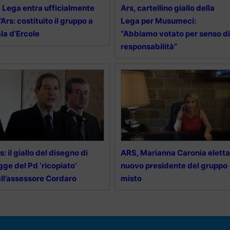
 Lega entra ufficialmente
Ars, cartellino giallo della
l’Ars: costituito il gruppo a
Lega per Musumeci:
la d’Ercole
“Abbiamo votato per senso di
responsabilità”
s: il giallo del disegno di
ARS, Marianna Caronia eletta
gge del Pd ‘ricopiato’
nuovo presidente del gruppo
ll’assessore Cordaro
misto