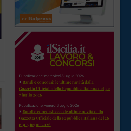
Pubblicazione: mercoledì 8 Luglio 2026
Bandi e concorsi: le ultime novità dalla
Gazzetta Ufficiale della Repubblica Italiana del 3 e
7 luglio 2026
Pubblicazione: venerdì 3 Luglio 2026
Bandi e concorsi: ecco le ultime novità dalla
Gazzetta Ufficiale della Repubblica Italiana del 26
e 30 giugno 2026