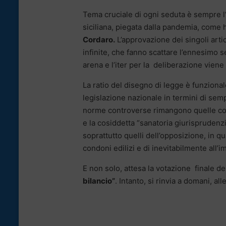
Tema cruciale di ogni seduta è sempre l
siciliana, piegata dalla pandemia, come h
Cordaro.
L’approvazione dei singoli artico
infinite, che fanno scattare l’ennesimo se
arena e l’iter per la deliberazione viene 
La ratio del disegno di legge è funzionale
legislazione nazionale in termini di semp
norme controverse rimangono quelle cont
e la cosiddetta “sanatoria giurisprudenz
soprattutto quelli dell’opposizione, in q
condoni edilizi e di inevitabilmente all
E non solo, attesa la votazione finale d
bilancio”
. Intanto, si rinvia a domani, all