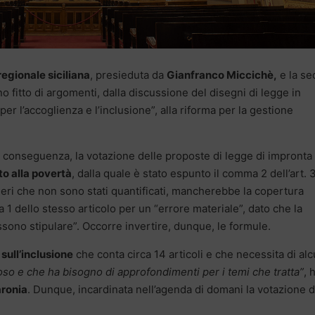
egionale siciliana
, presieduta da
Gianfranco Miccichè,
e la se
 fitto di argomenti, dalla discussione del disegni di legge in
 per l’accoglienza e l’inclusione”, alla riforma per la gestione
i conseguenza, la votazione delle proposte di legge di impronta
to alla povertà
, dalla quale è stato espunto il comma 2 dell’art. 
neri che non sono stati quantificati, mancherebbe la copertura
a 1 dello stesso articolo per un “errore materiale”, dato che la
sono stipulare”. Occorre invertire, dunque, le formule.
 sull’inclusione
che conta circa 14 articoli e che necessita di alc
so e che ha bisogno di approfondimenti per i temi che tratta”
, 
ronia
. Dunque, incardinata nell’agenda di domani la votazione d