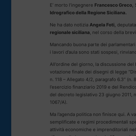
E’ morto l’ingegnere
Francesco Greco,
S
Idrografico della Regione Siciliana.
Ne ha dato notizia
Angela Foti,
deputata
regionale siciliana
, nel corso della bre
Mancando buona parte dei parlamentari s
i lavori d’aula sono stati sospesi, rinvia
All’ordine del giorno, la discussione del 
votazione finale dei disegni di legge “Di
n. 118 – Allegato 4/2, paragrafo 6.3” (n
l’esercizio finanziario 2019 e del Rendic
del decreto legislativo 23 giugno 2011, 
1067/A).
Ma l’agenda politica non finisce qui. A 
semplificate e regimi procedimentali spe
attività economiche e imprenditoriali ne