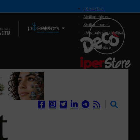
il SiciliaTivù
Siciliarurale.eu
Siciliammare.it
Il Network
Il Giornale della Bellezza
Siciliamedica.it
Sanitainsicilia.it