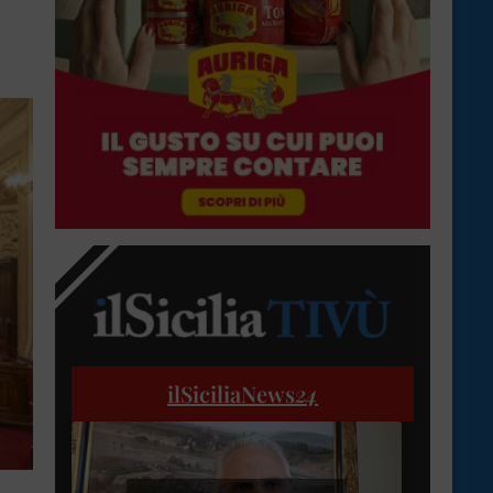
ilSiciliaNews
24