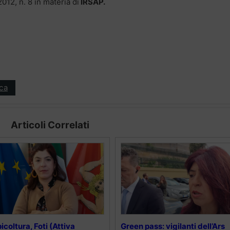
012, n. 8 in materia di
IRSAP.
ica
Articoli Correlati
icoltura, Foti (Attiva
Green pass: vigilanti dell’Ars