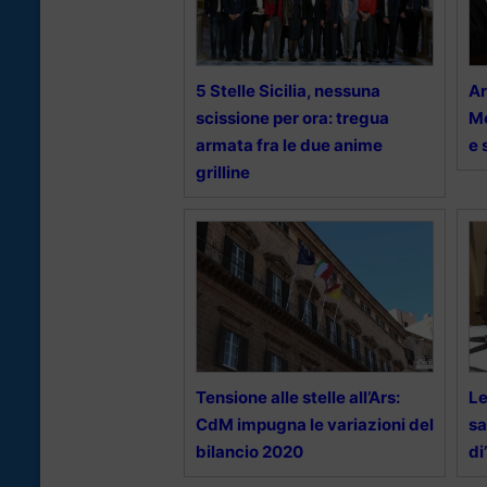
5 Stelle Sicilia, nessuna
Ar
scissione per ora: tregua
Mo
armata fra le due anime
e 
grilline
Tensione alle stelle all’Ars:
Le
CdM impugna le variazioni del
sa
bilancio 2020
di