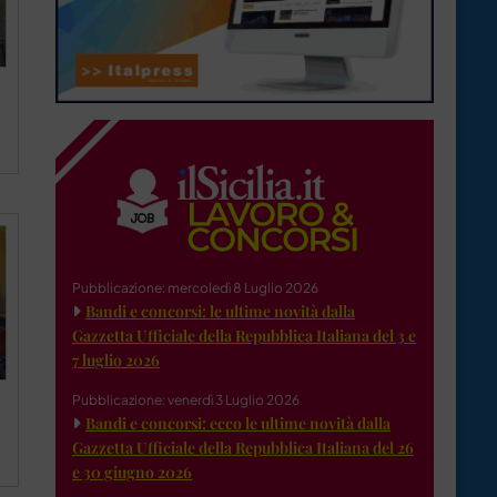
Pubblicazione: mercoledì 8 Luglio 2026
Bandi e concorsi: le ultime novità dalla
Gazzetta Ufficiale della Repubblica Italiana del 3 e
7 luglio 2026
Pubblicazione: venerdì 3 Luglio 2026
Bandi e concorsi: ecco le ultime novità dalla
Gazzetta Ufficiale della Repubblica Italiana del 26
e 30 giugno 2026