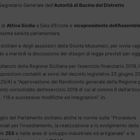
egretario Generale dell’
Autorità di Bacino del Distretto
 di
Attiva Sicilia
a Sala d’Ercole e
vicepresidente dell’Assembl
vissima seduta parlamentare.
iciliani e degli assessori della Giunta Musumeci, per ovvie ragi
ndo a martedì la discussione dei disegni di legge previsti per ogg
bilancio della Regione Siciliana per l’esercizio finanziario 2019, 
sposizioni contabili ai sensi del decreto legislativo 23 giugno 20
. 825/A) e “Approvazione del Rendiconto generale della Regione 
onto consolidato dell’esercizio 2019 di cui al comma 8 dell’artico
n. 118 e successive modifiche ed integrazioni” (n.
vaglio del Parlamento siciliano anche le norme sulle “Procedure
ciali per l’insediamento, la realizzazione e lo svolgimento delle
lle
ZES
e nelle aree di sviluppo industriale ed artigianale” e la