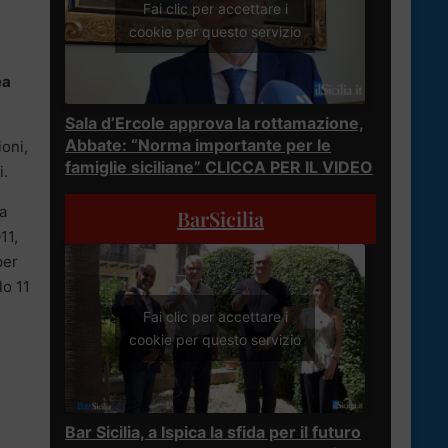
Fai clic per accettare i
cookie per questo servizio
ea
Sala d’Ercole approva la rottamazione,
Abbate: “Norma importante per le
oni,
famiglie siciliane” CLICCA PER IL VIDEO
i.
la
BarSicilia
11,
per
lo 11
Fai clic per accettare i
cookie per questo servizio
Bar Sicilia, a Ispica la sfida per il futuro