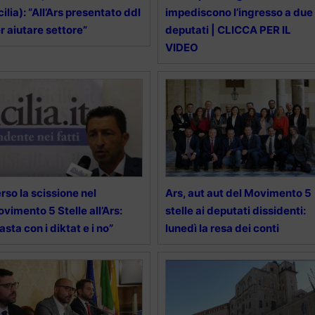
cilia): “All’Ars presentato ddl
impediscono l’ingresso a due
r aiutare settore”
deputati | CLICCA PER IL
VIDEO
rso la scissione nel
Ars, aut aut del Movimento 5
vimento 5 Stelle all’Ars:
stelle ai deputati dissidenti:
asta con i diktat e i no”
lunedì la resa dei conti