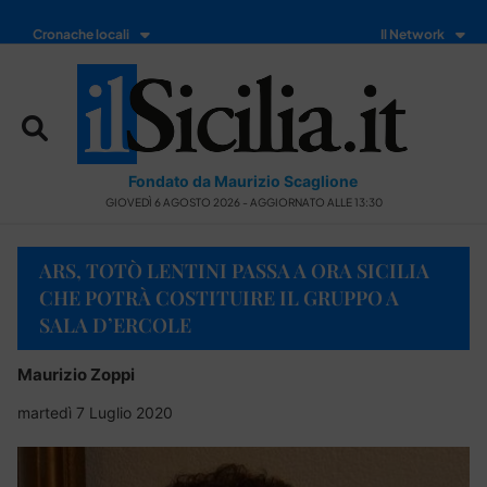
Cronache locali
Il Network
Fondato da Maurizio Scaglione
GIOVEDÌ 6 AGOSTO 2026 - AGGIORNATO ALLE 13:30
ARS, TOTÒ LENTINI PASSA A ORA SICILIA
CHE POTRÀ COSTITUIRE IL GRUPPO A
SALA D’ERCOLE
Maurizio Zoppi
martedì 7 Luglio 2020