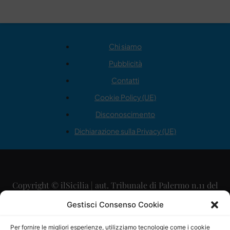
Chi siamo
Pubblicità
Contatti
Cookie Policy (UE)
Disconoscimento
Dichiarazione sulla Privacy (UE)
Copyright © ilSicilia | aut. Tribunale di Palermo n.11 del
29/09/2015
Gestisci Consenso Cookie
Editore: Mercurio Comunicazione Soc. Coop. A.R.L.
Per fornire le migliori esperienze, utilizziamo tecnologie come i cookie