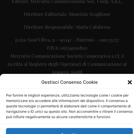
Editore: Mercurio Comunicazione Soc. Coop. A.R.L.
Direttore Editoriale: Maurizio Scaglione
Direttore Responsabile: Maria Calabrese
p.zza Sant’Oliva, 9 – 90141 – Palermo – 091335557
P.IVA: 06334930820
Mercurio Comunicazione Società Cooperativa a r.l. è
iscritta al Registro degli Operatori di Comunicazione al
numero 26988
Gestisci Consenso Cookie
Sito gestito da
La Digitale srl
–
info@ladigitale.it
Per fornire le migliori esperienze, utilizziamo tecnologie come i cookie per
memorizzare e/o accedere alle informazioni del dispositivo. Il consenso a
queste tecnologie ci permetterà di elaborare dati come il comportamento di
navigazione o ID unici su questo sito. Non acconsentire o ritirare il consenso
può influire negativamente su alcune caratteristiche e funzioni.