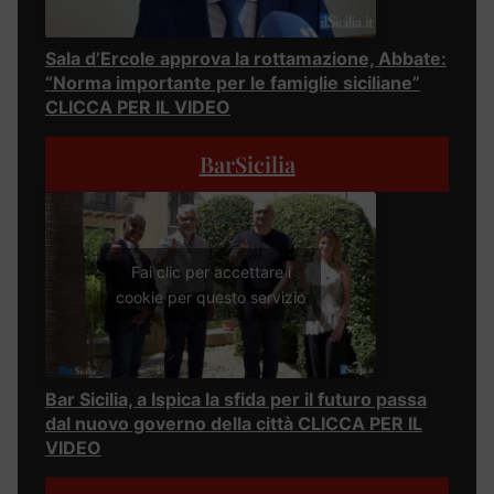
Sala d’Ercole approva la rottamazione, Abbate:
“Norma importante per le famiglie siciliane”
CLICCA PER IL VIDEO
BarSicilia
Fai clic per accettare i
cookie per questo servizio
Bar Sicilia, a Ispica la sfida per il futuro passa
dal nuovo governo della città CLICCA PER IL
VIDEO