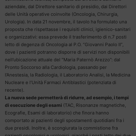
aziendale, dal Direttore sanitario di presidio, dai Direttori
delle Unità operative coinvolte (Oncologia, Chirurgia,
Urologia). In data 21 novembre, il tavolo ha formulato una
proposta che rispettasse i requisiti clinici, igienico-sanitari
e organizzativi: essa prevede il trasferimento di n.7 posti
letto di degenza di Oncologia al P.O. “Giovanni Paolo II”,
dove i pazienti potranno disporre di servizi non disponibili
nell’ubicazione attuale del “Maria Paternò Arezzo”: dal
Pronto Soccorso alla Cardiologia, passando per
l’Anestesia, la Radiologia, il Laboratorio Analisi, la Medicina
Nucleare e l’Unità Farmaci Antiblastici (potenziata di
recente).
La nuova sede permetterà di ridurre, ad esempio, i tempi
di esecuzione degli esami
(TAC, Risonanze magnetiche,
Ecografie, Esami di laboratorio) che finora hanno
comportato ai pazienti degli spostamenti quotidiani fra i
due presidi. Inoltre, è scongiurata la commistione fra
pazienti oncologici e urologici, giacché i posti letto dei due