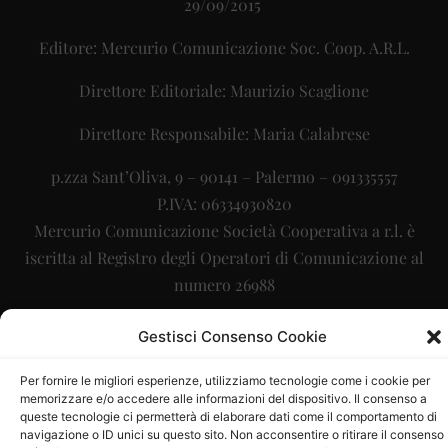
29/09/2015
Editore: Mercurio Comunicazione Soc. Coop. A.R.L.
Direttore Editoriale: Maurizio Scaglione
Direttore Responsabile: Maria Calabrese
p.zza Sant’Oliva, 9 – 90141 – Palermo – 091335557
P.IVA: 06334930820
Mercurio Comunicazione Società Cooperativa a r.l. è
iscritta al Registro degli Operatori di Comunicazione al
numero 26988
Sito gestito da
La Digitale srl
–
info@ladigitale.it
Gestisci Consenso Cookie
Per fornire le migliori esperienze, utilizziamo tecnologie come i cookie per
memorizzare e/o accedere alle informazioni del dispositivo. Il consenso a
queste tecnologie ci permetterà di elaborare dati come il comportamento di
navigazione o ID unici su questo sito. Non acconsentire o ritirare il consenso