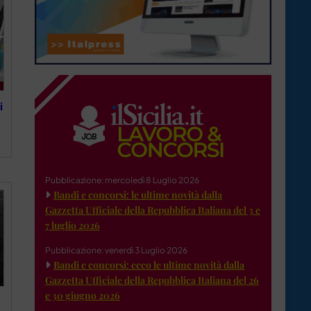
i
Pubblicazione: mercoledì 8 Luglio 2026
Bandi e concorsi: le ultime novità dalla
Gazzetta Ufficiale della Repubblica Italiana del 3 e
7 luglio 2026
Pubblicazione: venerdì 3 Luglio 2026
Bandi e concorsi: ecco le ultime novità dalla
Gazzetta Ufficiale della Repubblica Italiana del 26
e 30 giugno 2026