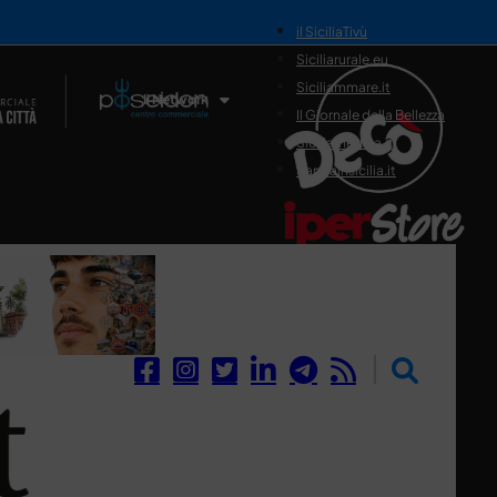
il SiciliaTivù
Siciliarurale.eu
Siciliammare.it
Il Network
Il Giornale della Bellezza
Siciliamedica.it
Sanitainsicilia.it