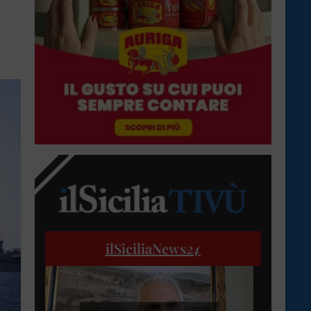
ilSiciliaNews
24