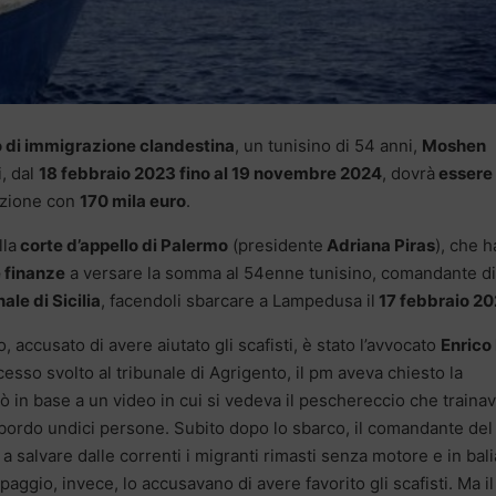
 di immigrazione clandestina
, un tunisino di 54 anni,
Moshen
i, dal
18 febbraio 2023 fino al 19 novembre 2024
, dovrà
essere
nzione con
170 mila euro
.
lla
corte d’appello di Palermo
(presidente
Adriana Piras
), che h
 finanze
a versare la somma al 54enne tunisino, comandante di
ale di Sicilia
, facendoli sbarcare a Lampedusa il
17 febbraio 2
 accusato di avere aiutato gli scafisti, è stato l’avvocato
Enrico 
cesso svolto al tribunale di Agrigento, il pm aveva chiesto la
ciò in base a un video in cui si vedeva il peschereccio che traina
 bordo undici persone. Subito dopo lo sbarco, il comandante del
a salvare dalle correnti i migranti rimasti senza motore e in bali
aggio, invece, lo accusavano di avere favorito gli scafisti. Ma il