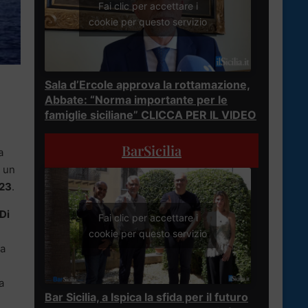
Fai clic per accettare i
cookie per questo servizio
Sala d’Ercole approva la rottamazione,
Abbate: “Norma importante per le
famiglie siciliane” CLICCA PER IL VIDEO
BarSicilia
a
 un
023
.
Di
Fai clic per accettare i
cookie per questo servizio
va
a
Bar Sicilia, a Ispica la sfida per il futuro