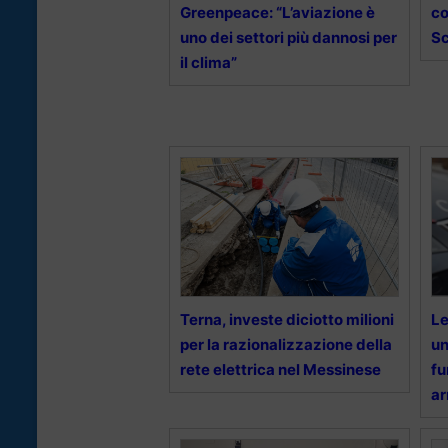
Greenpeace: “L’aviazione è
co
uno dei settori più dannosi per
Sc
il clima”
Terna, investe diciotto milioni
Le
per la razionalizzazione della
un
rete elettrica nel Messinese
fu
ar