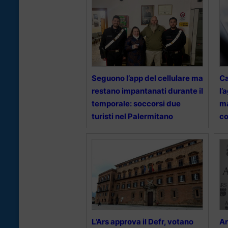
Seguono l’app del cellulare ma
Ca
restano impantanati durante il
l’
temporale: soccorsi due
ma
turisti nel Palermitano
c
L’Ars approva il Defr, votano
Ar