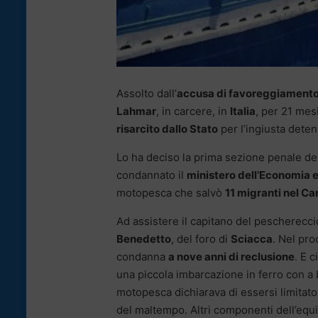
Assolto dall’
accusa di favoreggiamento
Lahmar
, in carcere, in
Italia
, per 21 mes
risarcito dallo Stato
per l’ingiusta dete
Lo ha deciso la prima sezione penale de
condannato il
ministero dell’Economia e
motopesca che salvò
11 migranti nel Can
Ad assistere il capitano del peschereccio,
Benedetto
, del foro di
Sciacca
. Nel pro
condanna
a nove anni di reclusione
. E 
una piccola imbarcazione in ferro con a
motopesca dichiarava di essersi limitato 
del maltempo. Altri componenti dell’equip