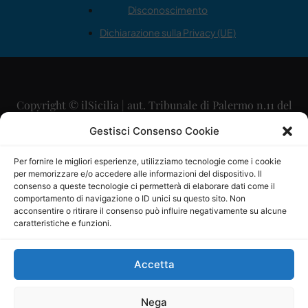
Disconoscimento
Dichiarazione sulla Privacy (UE)
Copyright © ilSicilia | aut. Tribunale di Palermo n.11 del
29/09/2015
Gestisci Consenso Cookie
Editore: Mercurio Comunicazione Soc. Coop. A.R.L.
Per fornire le migliori esperienze, utilizziamo tecnologie come i cookie
per memorizzare e/o accedere alle informazioni del dispositivo. Il
Direttore Editoriale: Maurizio Scaglione
consenso a queste tecnologie ci permetterà di elaborare dati come il
comportamento di navigazione o ID unici su questo sito. Non
Direttore Responsabile: Maria Calabrese
acconsentire o ritirare il consenso può influire negativamente su alcune
caratteristiche e funzioni.
p.zza Sant’Oliva, 9 – 90141 – Palermo – 091335557
P.IVA: 06334930820
Accetta
Mercurio Comunicazione Società Cooperativa a r.l. è
iscritta al Registro degli Operatori di Comunicazione al
Nega