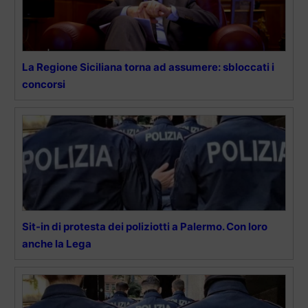
La Regione Siciliana torna ad assumere: sbloccati i
concorsi
Sit-in di protesta dei poliziotti a Palermo. Con loro
anche la Lega