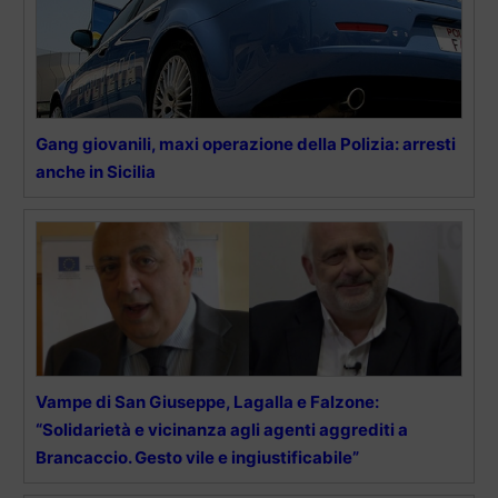
Gang giovanili, maxi operazione della Polizia: arresti
anche in Sicilia
Vampe di San Giuseppe, Lagalla e Falzone:
“Solidarietà e vicinanza agli agenti aggrediti a
Brancaccio. Gesto vile e ingiustificabile”