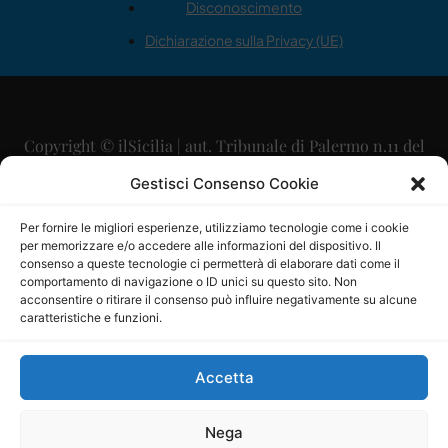
Disconoscimento
Dichiarazione sulla Privacy (UE)
Copyright © ilSicilia | aut. Tribunale di Palermo n.11 del
29/09/2015
Gestisci Consenso Cookie
Editore: Mercurio Comunicazione Soc. Coop. A.R.L.
Per fornire le migliori esperienze, utilizziamo tecnologie come i cookie
per memorizzare e/o accedere alle informazioni del dispositivo. Il
Direttore Editoriale: Maurizio Scaglione
consenso a queste tecnologie ci permetterà di elaborare dati come il
comportamento di navigazione o ID unici su questo sito. Non
Direttore Responsabile: Maria Calabrese
acconsentire o ritirare il consenso può influire negativamente su alcune
caratteristiche e funzioni.
p.zza Sant’Oliva, 9 – 90141 – Palermo – 091335557
P.IVA: 06334930820
Accetta
Mercurio Comunicazione Società Cooperativa a r.l. è
iscritta al Registro degli Operatori di Comunicazione al
Nega