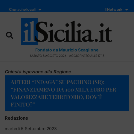
Cronache locali
Il Network
Fondato da Maurizio Scaglione
SABATO 8 AGOSTO 2026 - AGGIORNATO ALLE 17:13
Chiesta ispezione alla Regione
AUTERI “INDAGA” SU PACHINO (SR):
“FINANZIAMENO DA 100 MILA EURO PER
VALORIZZARE TERRITORIO, DOV’È
FINITO?”
Redazione
martedì 5 Settembre 2023