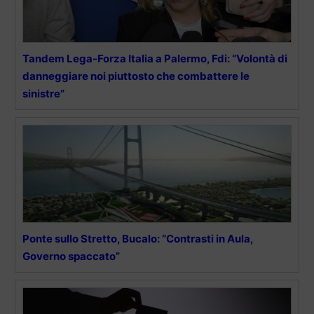
Tandem Lega-Forza Italia a Palermo, Fdi: “Volontà di
danneggiare noi piuttosto che combattere le
sinistre”
Ponte sullo Stretto, Bucalo: “Contrasti in Aula,
Governo spaccato”