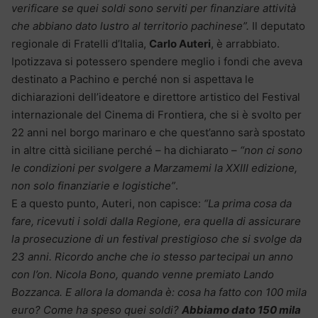
verificare se quei soldi sono serviti per finanziare attività
che abbiano dato lustro al territorio pachinese”.
Il deputato
regionale di Fratelli d’Italia,
Carlo Auteri
, è arrabbiato.
Ipotizzava si potessero spendere meglio i fondi che aveva
destinato a Pachino e perché non si aspettava le
dichiarazioni dell’ideatore e direttore artistico del Festival
internazionale del Cinema di Frontiera, che si è svolto per
22 anni nel borgo marinaro e che quest’anno sarà spostato
in altre città siciliane perché – ha dichiarato –
“non ci sono
le condizioni per svolgere a Marzamemi la XXIII edizione,
non solo finanziarie e logistiche”
.
E a questo punto, Auteri, non capisce:
“La prima cosa da
fare, ricevuti i soldi dalla Regione, era quella di assicurare
la prosecuzione di un festival prestigioso che si svolge da
23 anni. Ricordo anche che io stesso partecipai un anno
con l’on. Nicola Bono, quando venne premiato Lando
Bozzanca. E allora la domanda è: cosa ha fatto con 100 mila
euro? Come ha speso quei soldi?
Abbiamo dato 150 mila