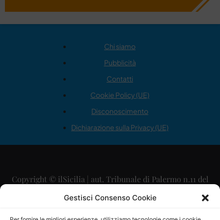
Chi siamo
Pubblicità
Contatti
Cookie Policy (UE)
Disconoscimento
Dichiarazione sulla Privacy (UE)
Copyright © ilSicilia | aut. Tribunale di Palermo n.11 del
29/09/2015
Gestisci Consenso Cookie
Editore: Mercurio Comunicazione Soc. Coop. A.R.L.
Per fornire le migliori esperienze, utilizziamo tecnologie come i cookie