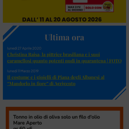
Ultima ora
lunedì 27 Aprile 2020
Christina Raisa, la pittrice brasiliana e i suoi
caramellosi quanto potenti nudi in quarantena | FOTO
lunedì 11 Marzo 2019
Il costume e i gioielli di Piana degli Albanesi al
“Mandorlo in fiore” di Agrigento