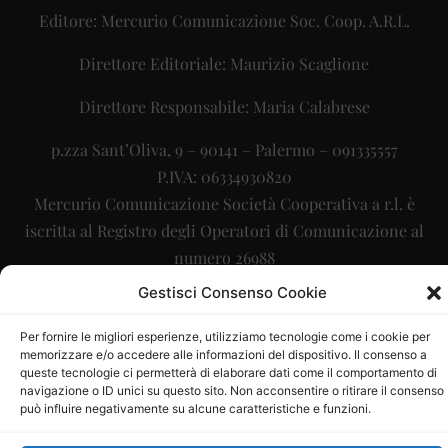
Editore: Mercurio Comunicazione Soc. Coop. A.R.L.
Direttore Editoriale: Maurizio Scaglione
Direttore Responsabile: Maria Calabrese
p.zza Sant’Oliva, 9 – 90141 – Palermo – 091335557
P.IVA: 06334930820
Mercurio Comunicazione Società Cooperativa a r.l. è
iscritta al Registro degli Operatori di Comunicazione al
numero 26988
Gestisci Consenso Cookie
Sito gestito da
La Digitale srl
–
info@ladigitale.it
Per fornire le migliori esperienze, utilizziamo tecnologie come i cookie per
memorizzare e/o accedere alle informazioni del dispositivo. Il consenso a
queste tecnologie ci permetterà di elaborare dati come il comportamento di
navigazione o ID unici su questo sito. Non acconsentire o ritirare il consenso
può influire negativamente su alcune caratteristiche e funzioni.